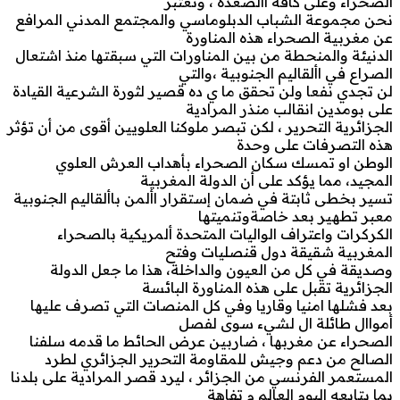
الصحراء وعلى كافة األصعدة ، ونعتبر
نحن مجموعة الشباب الدبلوماسي والمجتمع المدني المرافع
عن مغربية الصحراء هذه المناورة
الدنيئة والمنحطة من بين المناورات التي سبقتها منذ اشتعال
الصراع في األقاليم الجنوبية ،والتي
لن تجدي نفعا ولن تحقق ما ي ده قصير لثورة الشرعية القيادة
على بومدين انقالب منذر المرادية
الجزائرية التحرير ، لكن تبصر ملوكنا العلويين أقوى من أن تؤثر
هذه التصرفات على وحدة
الوطن او تمسك سكان الصحراء بأهداب العرش العلوي
المجيد، مما يؤكد على أن الدولة المغربية
تسير بخطى ثابتة في ضمان إستقرار األمن باألقاليم الجنوبية
معبر تطهير بعد خاصةوتنميتها
الكركرات واعتراف الواليات المتحدة ألمريكية بالصحراء
المغربية شقيقة دول قنصليات وفتح
وصديقة في كل من العيون والداخلة، هذا ما جعل الدولة
الجزائرية تقبل على هذه المناورة البائسة
بعد فشلها امنيا وقاريا وفي كل المنصات التي تصرف عليها
أمواال طائلة ال لشيء سوى لفصل
الصحراء عن مغربها ، ضاربين عرض الحائط ما قدمه سلفنا
الصالح من دعم وجيش للمقاومة التحرير الجزائري لطرد
المستعمر الفرنسي من الجزائر ، ليرد قصر المرادية على بلدنا
بما يتابعه اليوم العالم م تفاهة