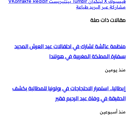
فيسبوك
‫X
لينكدإن
بينتيريست
مشاركة عبر البريد
طباعة
مقالات ذات صلة
منظمة عائشة تشارك في احتفالات عيد العرش المجيد
بسفارة المملكة المغربية في هولندا
منذ يومين
إيطاليا.. استمرار الاحتجاجات في بولونيا للمطالبة بكشف
الحقيقة في وفاة عبد الرحيم فقير
منذ أسبوعين