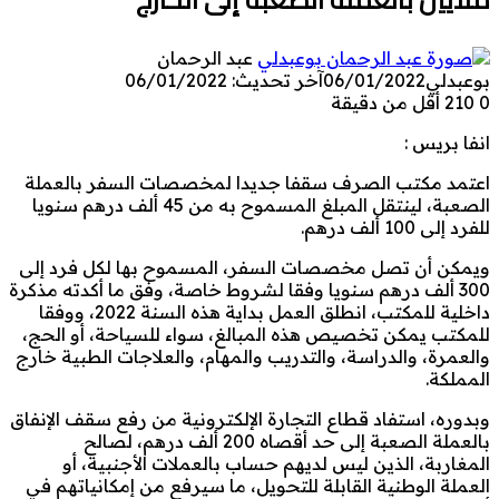
عبد الرحمان
بوعبدلي
06/01/2022
آخر تحديث: 06/01/2022
0
210
أقل من دقيقة
انفا بريس :
اعتمد مكتب الصرف سقفا جديدا لمخصصات السفر بالعملة
الصعبة، لينتقل المبلغ المسموح به من 45 ألف درهم سنويا
للفرد إلى 100 ألف درهم.
ويمكن أن تصل مخصصات السفر، المسموح بها لكل فرد إلى
300 ألف درهم سنويا وفقا لشروط خاصة، وفق ما أكدته مذكرة
داخلية للمكتب، انطلق العمل بداية هذه السنة 2022، ووفقا
للمكتب يمكن تخصيص هذه المبالغ، سواء للسياحة، أو الحج،
والعمرة، والدراسة، والتدريب والمهام، والعلاجات الطبية خارج
المملكة.
وبدوره، استفاد قطاع التجارة الإلكترونية من رفع سقف الإنفاق
بالعملة الصعبة إلى حد أقصاه 200 ألف درهم، لصالح
المغاربة، الذين ليس لديهم حساب بالعملات الأجنبية، أو
العملة الوطنية القابلة للتحويل، ما سيرفع من إمكانياتهم في