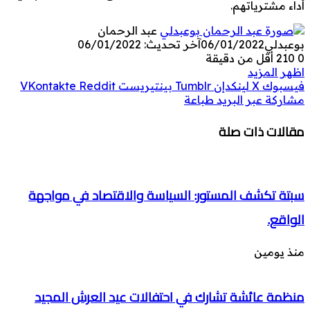
أداء مشترياتهم.
عبد الرحمان
بوعبدلي
06/01/2022
آخر تحديث: 06/01/2022
0
210
أقل من دقيقة
اظهر المزيد
فيسبوك
‫X
لينكدإن
بينتيريست
مشاركة عبر البريد
طباعة
مقالات ذات صلة
سبتة تكشف المستور: السياسة والاقتصاد في مواجهة
الواقع.
منذ يومين
منظمة عائشة تشارك في احتفالات عيد العرش المجيد