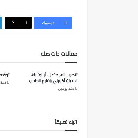
فيسبوك
‫X
مقالات ذات صلة
تنصيب السيد “علي أيناو” باشا
توقعا
لمدينة أكوراي بإقليم الحاجب
منذ 
منذ يومين
اترك تعليقاً