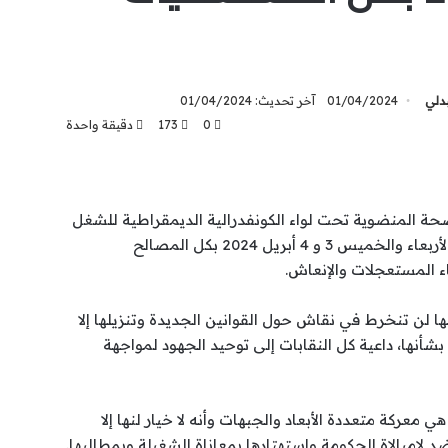
بدلي
01/04/2024
آخر تحديث: 01/04/2024
0
173
دقيقة واحدة
صحة المنضوية تحت لواء الكونفدرالية الديمقراطية للشغل
(CDt)، إلى خوض إضراب وطني يومي الأربعاء والخميس 3 و 4 أبريل 2024 بكل المصالح
ناء المستعجلات والإنعاش.
ها لن تنخرط في نقاش حول القوانين الجديدة وتنزيلها إلا
بشأنها، داعية كل النقابات إلى توحيد الجهود لمواجهة
 معركة متعددة الأبعاد والجبهات وأنه لا خيار لنها إلا
لامبالاة الحكومة واستهتارها بمعاناة الشغيلة وبمطالبها.