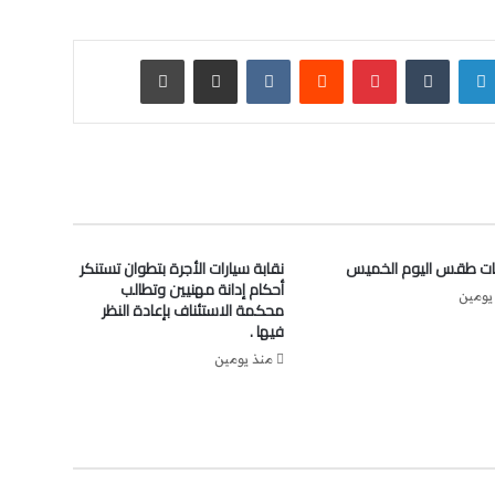
لينكدإن
‏Tumblr
بينتيريست
‏Reddit
‏VKontakte
مشاركة عبر البريد
طباعة
ت طقس اليوم الخميس
نقابة سيارات الأجرة بتطوان تستنكر
أحكام إدانة مهنيين وتطالب
يومين
محكمة الاستئناف بإعادة النظر
فيها .
منذ يومين