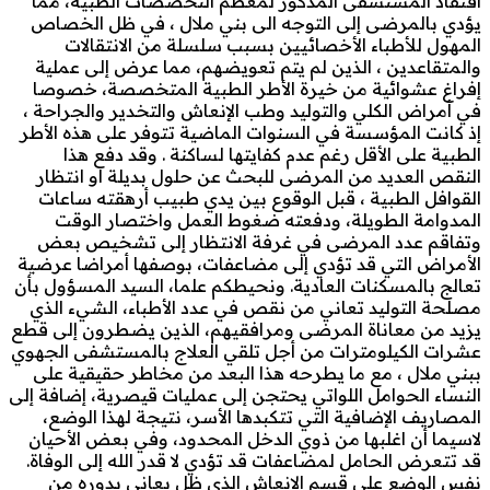
افتقاد المستشفى المذكور لمعظم التخصصات الطبية، مما
يؤدي بالمرضى إلى التوجه الى بني ملال ، في ظل الخصاص
المهول للأطباء الأخصائيين بسبب سلسلة من الانتقالات
والمتقاعدين ، الذين لم يتم تعويضهم، مما عرض إلى عملية
إفراغ عشوائية من خيرة الأطر الطبية المتخصصة، خصوصا
في أمراض الكلي والتوليد وطب الإنعاش والتخدير والجراحة ،
إذ كانت المؤسسة في السنوات الماضية تتوفر على هذه الأطر
الطبية على الأقل رغم عدم كفايتها لساكنة . وقد دفع هذا
النقص العديد من المرضى للبحث عن حلول بديلة او انتظار
القوافل الطبية ، قبل الوقوع بين يدي طبيب أرهقته ساعات
المدوامة الطويلة، ودفعته ضغوط العمل واختصار الوقت
وتفاقم عدد المرضى في غرفة الانتظار إلى تشخيص بعض
الأمراض التي قد تؤدي إلى مضاعفات، بوصفها أمراضا عرضية
تعالج بالمسكنات العادية. ونحيطكم علما، السيد المسؤول بأن
مصلحة التوليد تعاني من نقص في عدد الأطباء، الشيء الذي
يزيد من معاناة المرضى ومرافقيهم، الذين يضطرون إلى قطع
عشرات الكيلومترات من أجل تلقي العلاج بالمستشفى الجهوي
ببني ملال ، مع ما يطرحه هذا البعد من مخاطر حقيقية على
النساء الحوامل اللواتي يحتجن إلى عمليات قيصرية، إضافة إلى
المصاريف الإضافية التي تتكبدها الأسر، نتيجة لهذا الوضع،
لاسيما أن اغلبها من ذوي الدخل المحدود، وفي بعض الأحيان
قد تتعرض الحامل لمضاعفات قد تؤدي لا قدر الله إلى الوفاة.
نفس الوضع على قسم الإنعاش الذي ظل يعاني بدوره من