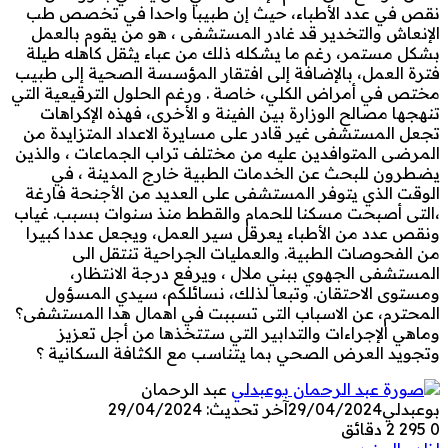
نقص في عدد الأطباء، حيث إن طبيبا واحدا في تخصص طب
الإنعاش والتخدير قد غادر المستشفى ، هو من يقوم بالعمل
بشكل مستمر، رغم ما يشكله ذلك من عباء يثقل كاهله طيلة
فترة العمل، بالإضافة إلى افتقار المؤسسة الصحية إلى طبيب
مختص في أمراض الكلي، خاصة . ورغم الحلول الترقيعية التي
تنهجها مصالح الوزارة بين الفينة و الأخرى، فهذه الإكراهات
تجعل المستشفى غير قادر على مسايرة الاعداد المتزايدة من
المرضى المتوافدين عليه من مختلف تراب الجماعات ، والذين
يضطرون للبحث عن الخدمات الطبية خارج المدينة ، في
الوقت الذي يتوفر المستشفى على العديد من الأجنحة فارغة
،التى أصبحت مسكنا للحمام والقطط منذ سنوات بسبب. غياب
ونقص عدد من الأطباء يعرقل سير العمل، ويجعل عددا كبيرا
من الفحوصات الطبية. والعمليات الجراحية تنتقل الى
المستشفى الجهوي ببني ملال ، ويرفع درجة الانتظار،
ومستوى الاحتقان. وتبعا لذلك، نسائلكم، سيدي المسؤول
المحترم، عن الاسباب التى تسببت في اهمال هدا المستشفى؟
وماهي الإجراءات والتدابير التي ستتخذها من أجل تعزيز
وتجويد العرض الصحي بما يتناسب مع الكثافة السكانية ؟
عبد الرحمان
بوعبدلي
29/04/2024
آخر تحديث: 29/04/2024
0
295
2 دقائق