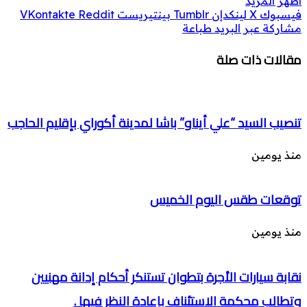
اظهر المزيد
فيسبوك
‫X
لينكدإن
بينتيريست
مشاركة عبر البريد
طباعة
مقالات ذات صلة
تنصيب السيد “علي أيناو” باشا لمدينة أكوراي بإقليم الحاجب
منذ يومين
توقعات طقس اليوم الخميس
منذ يومين
نقابة سيارات الأجرة بتطوان تستنكر أحكام إدانة مهنيين
وتطالب محكمة الاستئناف بإعادة النظر فيها .