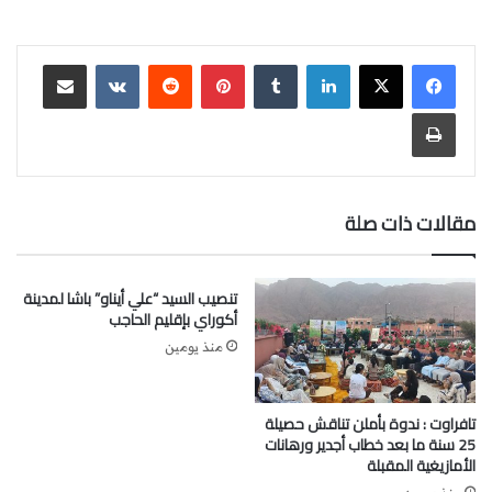
لينكدإن
‏Tumblr
بينتيريست
‏Reddit
‏VKontakte
مشاركة عبر البريد
طباعة
مقالات ذات صلة
تنصيب السيد “علي أيناو” باشا لمدينة
أكوراي بإقليم الحاجب
منذ يومين
تافراوت : ندوة بأملن تناقش حصيلة
25 سنة ما بعد خطاب أجدير ورهانات
الأمازيغية المقبلة