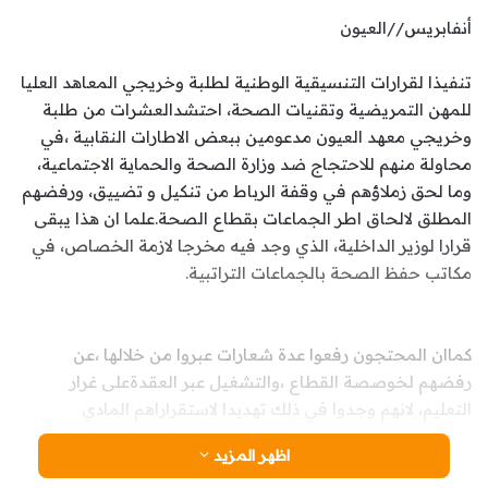
أنفابريس//العيون
تنفيذا لقرارات التنسيقية الوطنية لطلبة وخريجي المعاهد العليا
للمهن التمريضية وتقنيات الصحة، احتشدالعشرات من طلبة
وخريجي معهد العيون مدعومين ببعض الاطارات النقابية ،في
محاولة منهم للاحتجاج ضد وزارة الصحة والحماية الاجتماعية،
وما لحق زملاؤهم في وقفة الرباط من تنكيل و تضييق، ورفضهم
المطلق لالحاق اطر الجماعات بقطاع الصحة.علما ان هذا يبقى
قرارا لوزير الداخلية، الذي وجد فيه مخرجا لازمة الخصاص، في
مكاتب حفظ الصحة بالجماعات التراتبية.
كماان المحتجون رفعوا عدة شعارات عبروا من خلالها ،عن
رفضهم لخوصصة القطاع ،والتشغيل عبر العقدةعلى غرار
التعليم، لانهم وجدوا في ذلك تهديدا لاستقراراهم المادي
والنفسي وحتى المهني ،وباتوا يلحون في احتجاجهم على ادماج
اظهر المزيد
خريجي المعاهد، اسوة بمن سبقوهم من زملائهم.