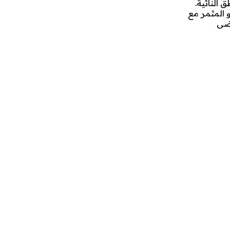
 النائية.
و المثمر مع
رضى