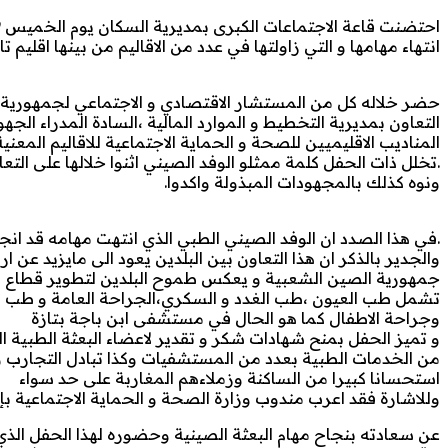
انتهاء مهامها و التي زاولتها في عدد من الاقاليم من بينها اقليم
حضر خلاله كل من المستشار الاقتصادي و الاجتماعي لجمهورية ا
التعاون بمديرية التخطيط و الموارد المالية ،السادة المدراء الج
المناديب الاقليميين للصحة و الحماية الاجتماعية للاقاليم المعن
.تخلل ذات الحفل كلمة ممثلو الوفد الصيني اثنوا خلالها على الت
ونوه كذلك بالمجهودات المبذولة واكدوا.
.في هذا الصدد ان الوفد الصيني الطبي الذي انتهت مهامه قد انج
والجدير بالذكر ان هذا التعاون بين البلدين يعود الى مايزيد عن ا
جمهورية الصين الشعبية و يعكس طموح البلدين لتطوير قطاع 
تشمل طب العيون ،طب الغدد و السكري،الجراحة العامة و طب النس
وجراحة الاطفال كما هو الحال في مستشفى ابن باجة بتازة
و تميز الحفل بمنح شهادات شكر و تقدير لاعضاء البعثة الطبية
من الخدمات الطبية بعدد من المستشفيات وكذا تبادل التجارب و ا
استحسانا كبيرا من الساكنة وزملاءهم المغاربة على حد سواء
وللاشارة فقد اعرب مندوب وزارة الصحة و الحماية الاجتماعية
عن سعادته بنجاح مهام البعثة الصينية وحضوره لهذا الحفل ا