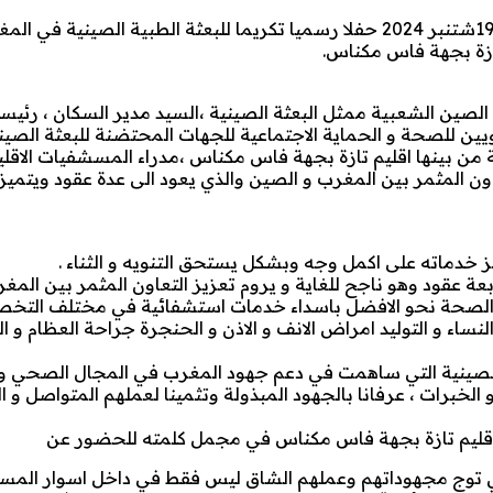
احتضنت قاعة الاجتماعات الكبرى بمديرية السكان يوم الخميس 19شتنبر 2024 حفلا رسميا تكريما للبعثة الطبية 
 تازة بجهة فاس مكناس.
لصين الشعبية ممثل البعثة الصينية ،السيد مدير السكان ، رئي
هويين للصحة و الحماية الاجتماعية للجهات المحتضنة للبعثة الصين
ية من بينها اقليم تازة بجهة فاس مكناس ،مدراء المسشفيات الاقلي
عاون المثمر بين المغرب و الصين والذي يعود الى عدة عقود ويتميز 
ز خدماته على اكمل وجه وبشكل يستحق التنويه و الثناء .
ربعة عقود وهو ناجح للغاية و يروم تعزيز التعاون المثمر بين المغ
الصحة نحو الافضل باسداء خدمات استشفائية في مختلف التخص
اء و التوليد امراض الانف و الاذن و الحنجرة جراحة العظام و 
 الصينية التي ساهمت في دعم جهود المغرب في المجال الصحي وت
لخبرات ، عرفانا بالجهود المبذولة وتثمينا لعملهم المتواصل و ا
 بإقليم تازة بجهة فاس مكناس في مجمل كلمته للحضور عن
لذي توج مجهوداتهم وعملهم الشاق ليس فقط في داخل اسوار الم