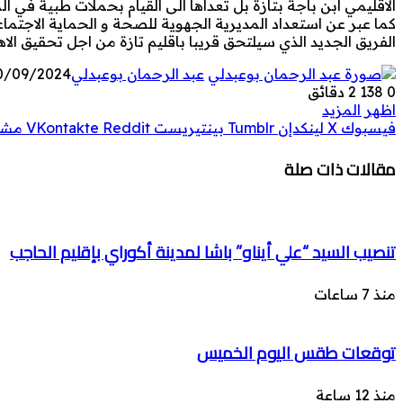
الاقليمي ابن باجة بتازة بل تعداها الى القيام بحملات طبية في ا
كما عبر عن استعداد المديرية الجهوية للصحة و الحماية الاجتماع
الفريق الجديد الذي سيلتحق قريبا باقليم تازة من اجل تحقيق الاه
عبد الرحمان بوعبدلي
0/09/2024
0
138
2 دقائق
اظهر المزيد
فيسبوك
‫X
لينكدإن
بينتيريست
مشار
مقالات ذات صلة
تنصيب السيد “علي أيناو” باشا لمدينة أكوراي بإقليم الحاجب
منذ 7 ساعات
توقعات طقس اليوم الخميس
منذ 12 ساعة