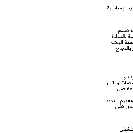
الصينية في المغرب بمناسبة
سة قسم
ية ،السادة
مية البعثة
بالنجاح
رب و
صات و التي
المفاصل
قديم العديد
لذي لاقى
ستشفى