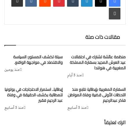
ومن بين هؤلاء سيدة تنحدر من مدينة تطوان، والتي تنتمي
طباعة
للجالية المغربية المقيمة في إسبانيا، حيث وجدت بحالة صحية
جيدة، وكانت برفقة زوجها الذي نجا أيضا، حسبما أفادت وسائل
الإعلام المحلية.
مقالات ذات صلة
منظمة عائشة تشارك في احتفالات
سبتة تكشف المستور: السياسة
عيد العرش المجيد بسفارة المملكة
والاقتصاد في مواجهة الواقع.
المغربية في هولندا
منذ يومين
منذ 3 أيام
السفارة المغربية بإيطاليا: نتابع منذ
إيطاليا.. استمرار الاحتجاجات في بولونيا
اللحظات الأولى قضية وفاة المواطن
للمطالبة بكشف الحقيقة في وفاة
فاكر عبدالرحيم
عبد الرحيم فقير
منذ 3 أسابيع
منذ 3 أسابيع
اترك تعليقاً