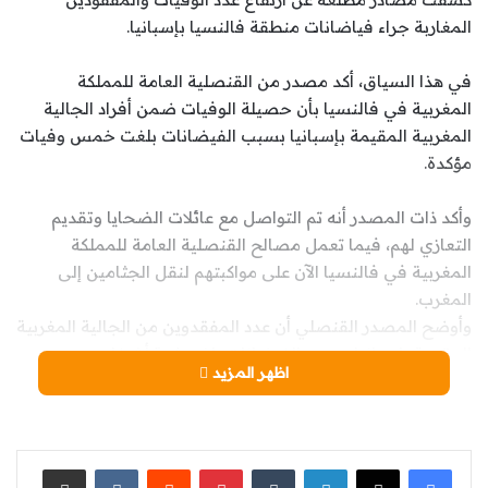
المغاربة جراء فياضانات منطقة فالنسيا بإسبانيا.
في هذا السياق، أكد مصدر من القنصلية العامة للمملكة
المغربية في فالنسيا بأن حصيلة الوفيات ضمن أفراد الجالية
المغربية المقيمة بإسبانيا بسبب الفيضانات بلغت خمس وفيات
مؤكدة.
وأكد ذات المصدر أنه تم التواصل مع عائلات الضحايا وتقديم
التعازي لهم، فيما تعمل مصالح القنصلية العامة للمملكة
المغربية في فالنسيا الآن على مواكبتهم لنقل الجثامين إلى
المغرب.
وأوضح المصدر القنصلي أن عدد المفقدوين من الجالية المغربية
المقيمة بإسبانيا بسبب الفيضانات بلغ عشرة أشخاص.
اظهر المزيد
ويأتي هذا بعد ظهور أفراد من المغاربة على قيد الحياة، منهم من
كان مدرجا ضمن قائمة المفقودين التي نشرتها السلطات
المحلية قبل أيام.
لينكدإن
‏Tumblr
بينتيريست
‏Reddit
‏VKontakte
مشاركة عبر البريد