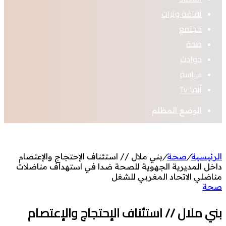
ثقافة وتراث
مجتمع
صحة
حوادث
سياسة
أنفا Tv
الوضع المظلم
الرئيسية
/
صحة
/
بني ملال // استئناف الإحتجاج والإعتصام
داخل المديرية الجهوية للصحة ضدا في استهداف مناضلات
مناضلي الاتحاد المغربي للشغل
صحة
بني ملال // استئناف الإحتجاج والإعتصام