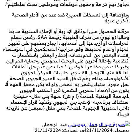
تجاوزاتهم كرامة وحقوق موظفات وموظفين تحت سلطتهم؟.
وبالإضافة إلى تعسفات المديرة ضد عدد من الأطر الصحية
الأخرى منها:
عرقلة الحصول على الوثائق الإدارية أو الإجازة السنوية سابقا
وحاليا (واليوم) من طرف الطبيبة رئيسة SAA، رفض تسلم
المراسلات أو إرجاعها إلى أصحابها، إجبار بعضهم على تغيير
المهام أو عدم تحديدها وفق مزاجية المتحكمين في المؤسسة،
إقصاء البعض من التعويضات، إمطار البعض باستفسارات
انتقامية وإحالة آخرين على البحث التمهيدي وحماية الموالين..
وغير ذلك من مظاهر الفوضى؛ ناهيك عن عدم حل الملفات
العالقة منها الترحيل القسري لطبيبات المركز الجهوي
للأنكولوجيا… وذلك رغم تدخل السيد المدير الجهوي للصحة
لحل مجرد استياء يشعر به البعض ولو لم يكن محقا، المهم ألا
يكون من الإتحاد المغربي للشغل؛ قرر المكتب الجهوي
للجامعة الوطنية للصحة (إ م ش) لجهة بني ملال- خنيفرة
استئناف برنامجه الإحتجاجي الجهوي وتنفيذ قرار الإعتصام
داخل المديرية الجهوية للصحة ببني ملال (سيعلن عن تاريخه
قريبا).
عبد الرحمان
بوعبدلي
21/11/2024
آخر تحديث: 21/11/2024