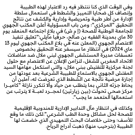
وفي الوقت الذي كنا ننتظر فيه رد الاعتبار لهذه الطبيبة
وإنصاف كل ضحايا التمييز والشطط في استعمال سلطة
الإدارة من أطر طبية وتمريضية وإدارية والكشف عن نتائج
التحقيق “المركزي”؛ ومن باب المسؤولية أعلن المكتب الجهوي
للجامعة الوطنية للصحة (إ م ش) في بلاغ اجتماعه المنعقد يوم
30 ماي بمدينة الفقيه بن صالح، حرفيا مايلي:”تعليق تنفيذ
الاعتصام الجهوي (المعلن عنه في بلاغ المكتب الجهوي ليوم 13
ماي 2024) في انتظار ما سيسفر عنه التحقيق بخصوص
تعسفات مديرة المستشفى الجهوي لبني ملال ضد مناضلات
الاتحاد المغربي للشغل، لتزامن الإعلان عن الاعتصام مع حلول
لجنة مركزية للتفتيش ببني ملال، والتي استكمل مهامها السيد
المفتش الجهوي بالاستماع للطبيبة الشرعية بعد عودتها من
إجازة مرضية ناتجة عن الشطط الذي تعرضت له، آملين أن
يحاط جزئه الثاني بما يتطلب من حياد وألا تتكرر نازلة “كاميـــرا
مركز صحي تحولت (بين زيارتين) لمجــــرد لعبــــة لا يترتب عن
استعمالها المتعمد ما يجب”.
وكذلك في انتظار مآل التدابير الإدارية للمندوبية الإقليمية
للصحة لحل مشاكل وحدة الطب الشرعي”.لكن ذلك ما وقع
للأسف؛ وحتى خلاصات البحث التمهيدي الذي خضعت لها
الطبيبة (بترحيب منها) ذهبت أدراج الرياح.