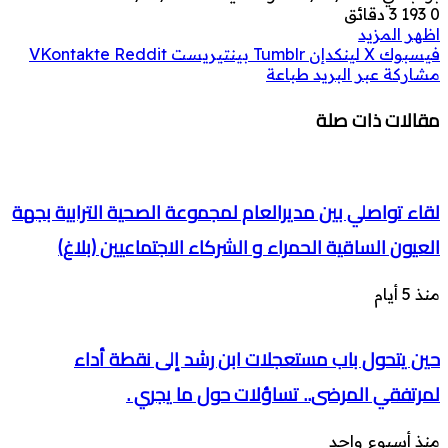
0
193
3 دقائق
اظهر المزيد
فيسبوك
‫X
لينكدإن
بينتيريست
مشاركة عبر البريد
طباعة
مقالات ذات صلة
لقاء تواصلي بين مديرالعام لمجموعة الصحية الترابية بجهة
العيون الساقية الحمراء و الشركاء الاجتماعيين (بلاغ)
منذ 5 أيام
حين يتحول باب مستعجلات ابن رشد إلى نقطة أداء
لمرتفقي المرضى.. تساؤلات حول ما يجري .
منذ أسبوع واحد