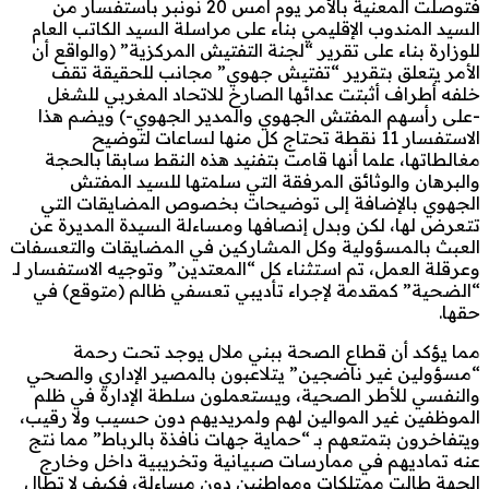
فتوصلت المعنية بالأمر يوم أمس 20 نونبر باستفسار من
السيد المندوب الإقليمي بناء على مراسلة السيد الكاتب العام
للوزارة بناء على تقرير “لجنة التفتيش المركزية” (والواقع أن
الأمر يتعلق بتقرير “تفتيش جهوي” مجانب للحقيقة تقف
خلفه أطراف أثبتت عدائها الصارخ للاتحاد المغربي للشغل
-على رأسهم المفتش الجهوي والمدير الجهوي-) ويضم هذا
الاستفسار 11 نقطة تحتاج كل منها لساعات لتوضيح
مغالطاتها، علما أنها قامت بتفنيد هذه النقط سابقا بالحجة
والبرهان والوثائق المرفقة التي سلمتها للسيد المفتش
الجهوي بالإضافة إلى توضيحات بخصوص المضايقات التي
تتعرض لها، لكن وبدل إنصافها ومساءلة السيدة المديرة عن
العبث بالمسؤولية وكل المشاركين في المضايقات والتعسفات
وعرقلة العمل، تم استثناء كل “المعتدين” وتوجيه الاستفسار لـ
“الضحية” كمقدمة لإجراء تأديبي تعسفي ظالم (متوقع) في
حقها.
مما يؤكد أن قطاع الصحة ببني ملال يوجد تحت رحمة
“مسؤولين غير ناضجين” يتلاعبون بالمصير الإداري والصحي
والنفسي للأطر الصحية، ويستعملون سلطة الإدارة في ظلم
الموظفين غير الموالين لهم ولمريديهم دون حسيب ولا رقيب،
ويتفاخرون بتمتعهم بـ “حماية جهات نافذة بالرباط” مما نتج
عنه تماديهم في ممارسات صبيانية وتخريبية داخل وخارج
الجهة طالت ممتلكات ومواطنين دون مساءلة، فكيف لا تطال