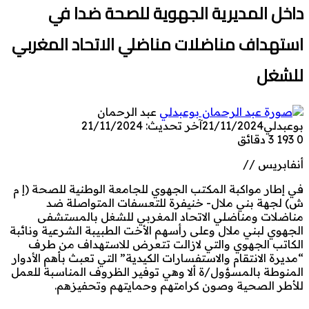
داخل المديرية الجهوية للصحة ضدا في
استهداف مناضلات مناضلي الاتحاد المغربي
للشغل
عبد الرحمان
بوعبدلي
21/11/2024
آخر تحديث: 21/11/2024
0
193
3 دقائق
أنفابريس //
في إطار مواكبة المكتب الجهوي للجامعة الوطنية للصحة (إ م
ش) لجهة بني ملال- خنيفرة للتعسفات المتواصلة ضد
مناضلات ومناضلي الاتحاد المغربي للشغل بالمستشفى
الجهوي لبني ملال وعلى رأسهم الأخت الطبيبة الشرعية ونائبة
الكاتب الجهوي والتي لازالت تتعرض للاستهداف من طرف
“مديرة الانتقام والاستفسارات الكيدية” التي تعبث بأهم الأدوار
المنوطة بالمسؤول/ة ألا وهي توفير الظروف المناسبة للعمل
للأطر الصحية وصون كرامتهم وحمايتهم وتحفيزهم.