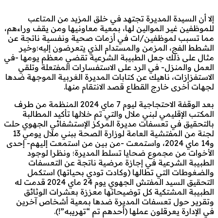
إلا أن السيدة المديرة تجتهد في خلق المزيد من المتاعب
للموظفين غير الموالين لها، بمعية معاونيها ومن يقف وراءهم،
مما تسبب لموظفين/ات في أزمات صحية ونفسية ناتجة عن
الشطط الفج، المزمن والمستدام الذي يتعرضون إليه؛وخير
مثال على ذلك جعل الطبيبة الشرعية تقضي معظم يومها -في
العمل والمنزل- في الرد على الاستفسارات المفتعلة وتلقي
الاستفزازات، ناهيك عن كتابات المديرة الغربية الموجهة ضدها
لجهات أخرى خارج القطاع قصد الانتقام منها.
بعد الوقفة الاحتجاجية ليوم 7 ماي 2024 المنظمة من طرف
المكتب الإقليمي لبني ملال والتي تم خلالها تأكيد المطالبة
بالتحقيق في تعسفات مديرة المركز الإستشفائي الجهوي حلت
لجنة من المفتشية العامة لوزارة الصحة ببني ملال يومي 13
و14 ماي 2024، واستمعت -من بين من استمعت إليهم- إحدى
الأخوات من مجموع ضحايا تسلط المديرة؛ ونظرا لوجود
الطبيبة الشرعية في إجازة مرضية ناتجة عن التعسفات
والضغوطات التي تطالها (وكادت تودي بحياتها) استكمل
التحقيق السيد المفتش الجهوي يوم 24 ماي 2024 قدمت له
الطبيبة المشتكية كل توضيحاتها معززة بعشرات الوثائق
وتقرير حول تعسفات المديرة ضدها بمعية أشخاص آخرين
في الإدارة يعرقلون عملها (أحدهم تم “تهريبه”!).