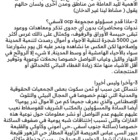
الأهمية لليد العاملة من مناطق ومدن أخرى ولسان حالهم
يقول ( مشاط لينا غير الدخان)
2-ماذا قدم مسؤولو مجموعة ocp لآسفي؟
ندوات ومحاضرات بدون أي جدوى تذكر ومعاهدات ووعود
تبقى حبيسة الأوراق والرفوف، وكمثال على ذالك غرس أكثر
من 5000 شجرة لتنقية الأجواء و أموال رصدت لتنمية المدينة
وإصلاحها لكن العكس ما نشاهده ونمر عليه كل يوم بشوارعنا
سواء بالأحياء الهامشية أو وسط المدينة, لا شيء إلا الروائح في
النهار والليل وغياب التواصل خصوصا بحملات توعوية وتوفير
أقل الأشياء منها مثلا زيادة الغطاء النباتي كالحدائق أو
المنتجعات .
3-وآخرا وليس أخيرا
نتسائل عن سبب أو ثمن سكوت بعض الجمعيات الحقوقية
والمدنية التي تهتم خصوصا في المجال البيئي والتلوث
الإصطناعي والذي نعرف جميعا كم من الأموال تدر يوميا؟
أيضا السادة والمسؤولين بالمكتب الشريف للفوسفاط نعيب
عليهم عليهم عدم التواصل أو نشر معلومات حول نوعية هذه
الغازات والتي تسبب إختناقات شبه يومية في صفوف الساكنة
خصوصا (ساكنة جنوب آسفي ..حي أموني وكاوكي والقليعة
ديور السي عباس العريصة الزاوية المطار حي الزهور قليعة
الجريفات لتشمل الدواوير البعيدة حتى سبت جزولة وثلاثاء