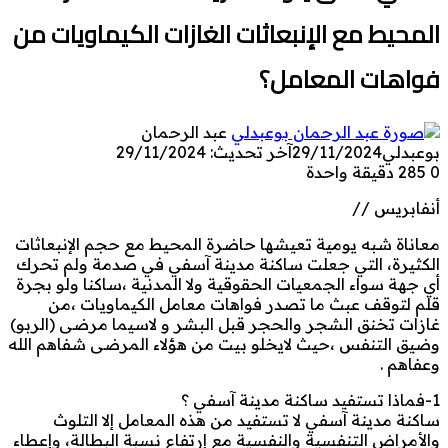
المحيط مع الإنبعاثات الغازات الكيماويات من
فواهات المعامل؟
عبد الرحمان
بوعبدلي
29/11/2024
آخر تحديث: 29/11/2024
0
285
دقيقة واحدة
أنفابريس //
معاناة شبه يومية تعيشها حاضرة المحيط مع حجم الإنبعاثات
الكثيرة، التي جعلت ساكنة مدينة آسفي في صدمة ولم تحرك
أي جهة سواء الجمعيات الحقوقية ولا المدنية ،ساكنا ولو بجرة
قلم لتوقف عبث ما تصدر فواهات معامل الكيماويات ،من
غازات تخنق الشجر والحجر قبل البشر و لاسيما مرضى (الربو)
وضيق التنفس ،حيث لايخلو بيت من هؤلاء المرضى شفاهم الله
وعفاهم .
1-فماذا تستفيد ساكنة مدينة آسفي ؟
ساكنة مدينة آسفي لا تستفيد من هذه المعامل إلا التلوث
والأمراض التنفسية والنفسية مع إرتفاع نسبة البطالة، وإعطاء