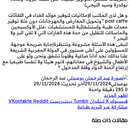
بوكدرة وسيد التيجي)
و هل لذى المكتب الإمكانيات لتوفير موائد الغداء في اللقائات
post caffe “وتمويل المعارض والمهرجانات دون مثلا توفير
معدات طبية وإستشفائية للمستشفيات ،مثل الأوكسيجين
والماسكات للتقليل من حدة هذه الغازات التي لا تقي البر ولا
البحر ؟
لتبقى هذه الأسئلة مشروعة وتنتظرةإجابة صريحة موجهة
للمسؤولين على أعلى مستوى في الدولة المغربية الشريفة
علنا بذالك نجد آذانا صاغية وقلوبا تشفق وتحن ولو على
الأطفال والشيوخ في معاناتهم، لانوم هنيئا ولا تنفسا طبيعيا مع
إرتفاع أثمنة الدواء وقلة المدخول ؟
عبد الرحمان
بوعبدلي
29/11/2024
آخر تحديث: 29/11/2024
0
285
دقيقة واحدة
اظهر المزيد
فيسبوك
‫X
لينكدإن
بينتيريست
مشاركة عبر البريد
طباعة
مقالات ذات صلة