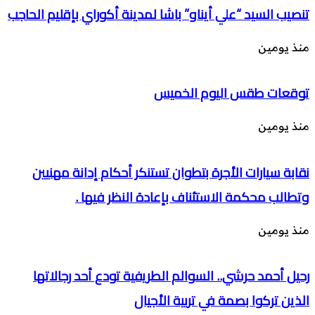
تنصيب السيد “علي أيناو” باشا لمدينة أكوراي بإقليم الحاجب
منذ يومين
توقعات طقس اليوم الخميس
منذ يومين
نقابة سيارات الأجرة بتطوان تستنكر أحكام إدانة مهنيين
وتطالب محكمة الاستئناف بإعادة النظر فيها .
منذ يومين
رحيل أحمد حرشي.. السوالم الطريفية تودع أحد رجالاتها
الذين تركوا بصمة في تربية الأجيال