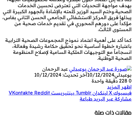
بهدف مواجهة التحديات التي تعترض تحسين الخدمات
الصحية.وختم السيد الوزير كلمته بالإشادة بالجهود الكبيرة التي
يبذلها فريق المركز الاستشفائي الجامعي الحسن الثاني بفاس،
مؤكداً على دورهم المحوري في تقديم خدمات صحية من
المستوى الثالث.
كما أكد على أهمية اعتماد نموذج المجموعات الصحية الترابية
باعتباره خطوة أساسية نحو تحقيق حكامة رشيدة وفعالة،
انسجاماً مع التوجيهات الملكية السامية لإصلاح المنظومة
الصحية الوطنية.
عبد الرحمان
بوعبدلي
10/12/2024
آخر تحديث: 10/12/2024
0
228
دقيقة واحدة
اظهر المزيد
فيسبوك
‫X
لينكدإن
بينتيريست
مشاركة عبر البريد
طباعة
مقالات ذات صلة