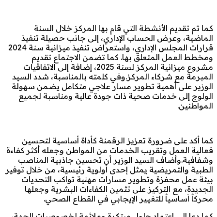
كما تم تقديم الأنشطة التي قام بها المركز خلال السنة
الماضية، وعرض الحساب الإداري، إلى جانب حصيلة تنفيذ
قرارات المجلس الإداري، واستعراض تنفيذ ميزانية سنة 2024
ومخطط العمل المتعلق بها. كما تضمن الاجتماع تقديم
مشروع ميزانية المركز لسنة 2025، إضافة إلى الاتفاقيات
المبرمة مع شركاء المركز.وفي كلمته بالمناسبة، شدد السيد
الوزير على أهمية تطوير مسار علاجي متكامل يضمن سهولة
الولوج إلى خدمات صحية ذات جودة عالية ومناسبة لجميع
المواطنين.
كما أكد على ضرورة تعزيز الرقمنة كأداة أساسية لتحسين
فعالية العمل وتقريب الخدمات من المواطن وجعله أكثر كفاءة
وشفافية.وأضاف السيد الوزير أن تحسين جاذبية المناصب
الطبية والتمريضية يمثل إحدى أولوية رئيسية، من خلال توفير
بيئة عمل محفزة وتطوير مسارات مهنية تواكب التحديات
الجديدة، مع التركيز على تثمين الكفاءات البشرية وجعلها
محركاً أساسياً للتغيير الإيجابي في القطاع الصحي.
كما دعا إلى اعتماد حلول مبتكرة وملائمة لخصوصيات الجهة،