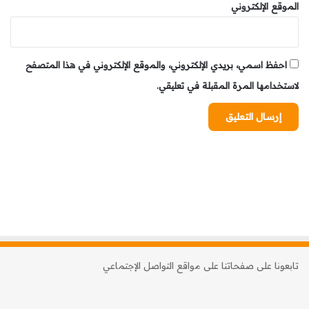
الموقع الإلكتروني
القنصلية المغربية في مونتريال أصبحت تحت قيادة السيدة
صوريا الجابري نموذجًا يُحتذى به في العمل الدبلوماسي. إنها
ليست مجرد مؤسسة إدارية، بل عنوانًا للالتزام والوفاء للجالية
احفظ اسمي، بريدي الإلكتروني، والموقع الإلكتروني في هذا المتصفح
المغربية.
لاستخدامها المرة المقبلة في تعليقي.
ختامًا
هذا الإنجاز الجديد، الذي جاء بفضل رؤية السيد ناصر بوريطة
وحكمة السيدة صوريا الجابري، يؤكد أن المغرب ماضٍ في
مسيرته نحو تقديم الأفضل لمواطنيه داخل الوطن وخارجه.
الجالية المغربية في كندا، التي أشادت بهذا الاختيار الموفق، ترى
في القنصلية العامة بمونتريال عنوانًا للأمل والتقدم.
تابعونا على صفحاتنا على مواقع التواصل الإجتماعي