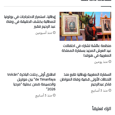
بوزارة الخارجية، مما أكسبها خبرة عميقة وقدرة مميزة على
التعامل مع مختلف التحديات.
إيطاليا.. استمرار الاحتجاجات في بولونيا
للمطالبة بكشف الحقيقة في وفاة
نقلة نوعية في الخدمات
عبد الرحيم فقير
منذ أسبوعين
شهدت القنصلية منذ تولي السيدة الجابري تحسينات ملموسة
على مستوى الخدمات، حيث تم تبسيط الإجراءات الإدارية وتفعيل
منظمة عائشة تشارك في احتفالات
عيد العرش المجيد بسفارة المملكة
خدمات رقمية متطورة لتسهيل المعاملات. كما تم تعزيز قنوات
المغربية في هولندا
التواصل مع الجالية والجمعيات المغربية والسلطات الكندية، مما
منذ يومين
خلق أجواء إيجابية تعكس اهتمام المملكة المغربية بأبنائها في
الخارج.
السفارة المغربية بإيطاليا: نتابع منذ
انطلاق أولى رحلات الباخرة “Volcán
اللحظات الأولى قضية وفاة المواطن
de Timanfaya” بين موتريل
قيادة ميدانية وتفانٍ لا محدود
فاكر عبدالرحيم
والحسيمة ضمن عملية “مرحبا
2026”
منذ 3 أسابيع
ما يميز السيدة الجابري هو حضورها الميداني وتواصلها المباشر
منذ 3 أسابيع
مع أفراد الجالية. فهي معروفة بتفانيها وإخلاصها، حيث تضع
اترك تعليقاً
مصلحة الجالية فوق كل اعتبار. هذا النهج جعل القنصلية العامة
في مونتريال رمزًا للتميز، وواجهة مشرفة للدبلوماسية المغربية.