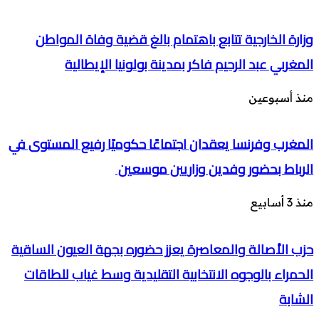
وزارة الخارجية تتابع باهتمام بالغ قضية وفاة المواطن
المغربي عبد الرحيم فاكر بمدينة بولونيا الإيطالية
منذ أسبوعين
المغرب وفرنسا يعقدان اجتماعًا حكوميًا رفيع المستوى في
الرباط بحضور وفدين وزاريين موسعين
منذ 3 أسابيع
حزب الأصالة والمعاصرة يعزز حضوره بجهة العيون الساقية
الحمراء بالوجوه الانتخابية التقليدية وسط غياب للطاقات
الشابة