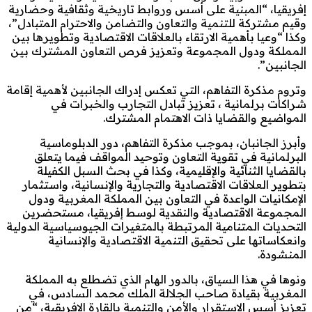
إفريقيا، “المبنية على أسس وروابط تاريخية وثقافية وحضارية
وقيم مشتركة للتنمية والتعاون والتضامن والاحترام المتبادل”،
وكذا “وعيا بأهمية الارتقاء بالعلاقات الاقتصادية وتطويرها بين
المملكة ودول المجموعة وتعزيز فرص التعاون المشترك بين
الجانبين”.
وتروم مذكرة التفاهم، التي تعكس إدراك الجانبين لأهمية إقامة
شراكات برلمانية ، تعزيز تبادل التجارب والخبرات في
المواضيع والقضايا ذات الاهتمام المشترك.
وأبرز الجانبان، بموجب مذكرة التفاهم، دور الدبلوماسية
البرلمانية في تقوية التعاون وتوحيد المواقف فيما يتعلق
بالقضايا الثنائية والإقليمية، وكذا في بحث السبل الكفيلة
بتطوير العلاقات الاقتصادية والتجارية والإنسانية، واستثمار
الإمكانيات الواعدة في التعاون بين المملكة المغربية ودول
المجموعة الاقتصادية والنقدية لوسط إفريقيا، مستحضرين
التحديات المتنامية المرتبطة بالمتغيرات الجيوسياسية الدولية
وانعكاساتها على تحقيق التنمية الاقتصادية والإنسانية
المنشودة.
ونوها في هذا السياق، بالدور الهام الذي تضطلع به المملكة
المغربية بقيادة صاحب الجلالة الملك محمد السادس، في
تعزيز أسس الاستقرار والأمن والتنمية بالقارة الإفريقية، “من