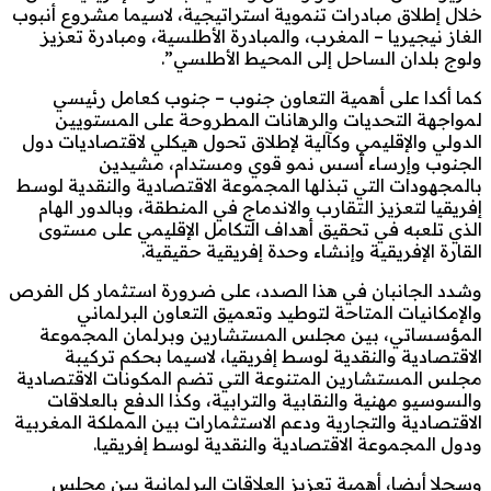
خلال إطلاق مبادرات تنموية استراتيجية، لاسيما مشروع أنبوب
الغاز نيجيريا – المغرب، والمبادرة الأطلسية، ومبادرة تعزيز
ولوج بلدان الساحل إلى المحيط الأطلسي”.
كما أكدا على أهمية التعاون جنوب – جنوب كعامل رئيسي
لمواجهة التحديات والرهانات المطروحة على المستويين
الدولي والإقليمي وكآلية لإطلاق تحول هيكلي لاقتصاديات دول
الجنوب وإرساء أسس نمو قوي ومستدام، مشيدين
بالمجهودات التي تبذلها المجموعة الاقتصادية والنقدية لوسط
إفريقيا لتعزيز التقارب والاندماج في المنطقة، وبالدور الهام
الذي تلعبه في تحقيق أهداف التكامل الإقليمي على مستوى
القارة الإفريقية وإنشاء وحدة إفريقية حقيقية.
وشدد الجانبان في هذا الصدد، على ضرورة استثمار كل الفرص
والإمكانيات المتاحة لتوطيد وتعميق التعاون البرلماني
المؤسساتي، بين مجلس المستشارين وبرلمان المجموعة
الاقتصادية والنقدية لوسط إفريقيا، لاسيما بحكم تركيبة
مجلس المستشارين المتنوعة التي تضم المكونات الاقتصادية
والسوسيو مهنية والنقابية والترابية، وكذا الدفع بالعلاقات
الاقتصادية والتجارية ودعم الاستثمارات بين المملكة المغربية
ودول المجموعة الاقتصادية والنقدية لوسط إفريقيا.
وسجلا أيضا، أهمية تعزيز العلاقات البرلمانية بين مجلس