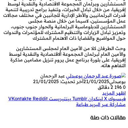
المستشارين وبرلمان المجموعة الاقتصادية والنقدية لوسط
إفريقيا، من خلال تبادل الخبرات، وتنفيذ برامج تدريبية لتنمية
قدرات البرلمانيين والأطر الإدارية للجانبين في مختلف مجالات
عمل المؤسستين، لاسيما من خلال منصة مجلس
المستشارين للدبلوماسية البرلمانية والحوار جنوب جنوب،
وتعزيز تبادل الزيارات والتنظيم المشترك للمؤتمرات والندوات
حول المواضيع والقضايا ذات الاهتمام المشترك
وحث الطرفان كلا من الأمين العام لمجلس المستشارين
والأمين العام لبرلمان المجموعة الاقتصادية والنقدية لوسط
إفريقيا، على بلورة برنامج عمل يروم تنزيل مضامين مذكرة
التفاهم هاته.
عبد الرحمان
بوعبدلي
21/01/2025
آخر تحديث: 21/01/2025
0
196
2 دقائق
اظهر المزيد
فيسبوك
‫X
لينكدإن
بينتيريست
مشاركة عبر البريد
طباعة
مقالات ذات صلة