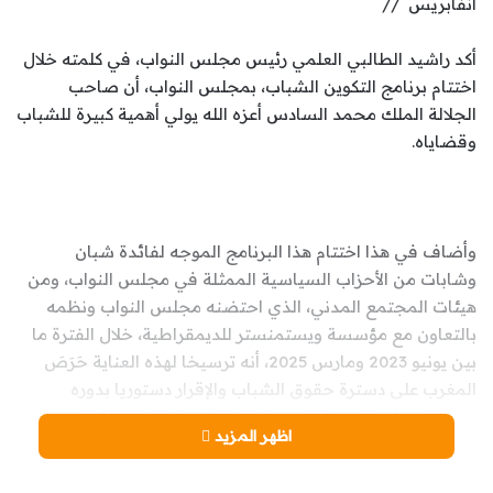
أنفابريس //
أكد راشيد الطالبي العلمي رئيس مجلس النواب، في كلمته خلال
اختتام برنامج التكوين الشباب، بمجلس النواب، أن صاحب
الجلالة الملك محمد السادس أعزه الله يولي أهمية كبيرة للشباب
وقضاياه.
وأضاف في هذا اختتام هذا البرنامج الموجه لفائدة شبان
وشابات من الأحزاب السياسية الممثلة في مجلس النواب، ومن
هيئات المجتمع المدني، الذي احتضنه مجلس النواب ونظمه
بالتعاون مع مؤسسة ويستمنستر للديمقراطية، خلال الفترة ما
بين يونيو 2023 ومارس 2025، أنه ترسيخا لهذه العناية حَرَصَ
المغرب على دسترة حقوق الشباب والإقرار دستوريا بدوره
ومشاركته في التنمية الاجتماعية والاقتصادية والثقافية
اظهر المزيد
والسياسية وتيسير اندماجه في الحياة العامة، وولوجه إلى
الثقافة والعلم والتكنولوجيا والرياضة والترفيه، كما هو وارد في