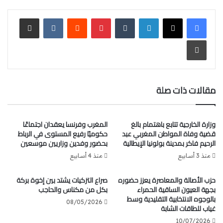
الفصل 33 من الدستور.
لينكدإن
‏Tumblr
بينتيريست
‏Reddit
‏VKontakte
مشاركة عبر البريد
وتابع “بالنظر إلى النتائج الإيجابية لهذا البرنامج، وللحماس الذي
أبنتم عنه وأنتم تتابعونه، يتعين الحرص على استثمار نتائجه،
طباعة
والبناء عليه والاجتهاد في ابتكار آليات وبرامج أخرى تجعلنا جميعا
نحقق المُتَوخى منه لِجِهَةِ الانفتاح، والحوار، وتَقَاسُم الثقافة
البرلمانية والديمقراطية، وكَفَالة ترويجها واستدامتها وترسيخها
مقالات ذات صلة
في مواجهة خطابات التضليل والتسطيح والتشكيك في أداء
المؤسسات”.
وزارة الخارجية تتابع باهتمام بالغ
المغرب وفرنسا يعقدان اجتماعًا
وأكد الطالبي العلمي أن الهدف يظل هو ربح رهانات الثقة في
قضية وفاة المواطن المغربي عبد
حكوميًا رفيع المستوى في الرباط
المؤسسات والمشاركة في الشأن العام، وإعداد المواطن الواعي
الرحيم فاكر بمدينة بولونيا الإيطالية
بحضور وفدين وزاريين موسعين
في اختياراته ورأيه، وتحصين الديموقراطية، وترسيخ الصعود
منذ 3 أسابيع
منذ 4 أسابيع
المغربي والتماسك الاجتماعي.
حزب الأصالة والمعاصرة يعزز حضوره
صراع التزكيات يشتد بين إخوة بركة
بجهة العيون الساقية الحمراء
بكل من مكناس والحاجب
من جهة أخرى، أثني رئيس مجلس النواب على التعاون النموذجي
بالوجوه الانتخابية التقليدية وسط
القائم بين المجلس ومؤسسة ويستمنستر للديمقراطية والذي
08/05/2026
غياب للطاقات الشابة
أثمر العديد من النتائج في مجالات التكوين، والتعرف على
10/07/2026