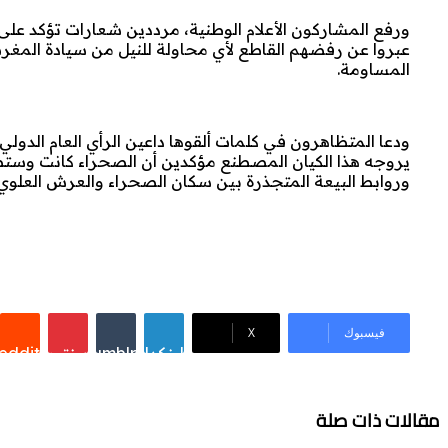
ورفع المشاركون الأعلام الوطنية، مرددين شعارات تؤكد على
عبروا عن رفضهم القاطع لأي محاولة للنيل من سيادة المغرب 
المساومة.
ودعا المتظاهرون في كلمات ألقوها داعين الرأي العام الدول
يروجه هذا الكيان المصطنع مؤكدين أن الصحراء كانت وستظل 
وروابط البيعة المتجذرة بين سكان الصحراء والعرش العلوي 
فيسبوك
‫X
لينكدإن
Tumblr
بينتيريست
eddit
مقالات ذات صلة