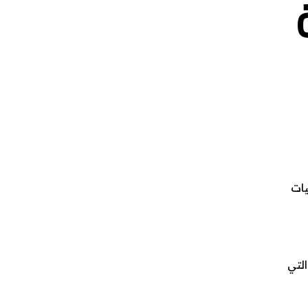
يات
لتي