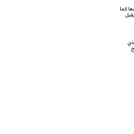
ها كما
قبل
ذي
خ