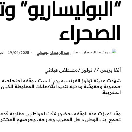
“البوليساريو” و
الصحراء
عبد الرحمان بوعبدلي
19/04/2025
آخر ت
أنفا بريس // تولوز /مصطفى قبلاني
شهدت مدينة تولوز الفرنسية يوم السبت ، وقفة احتجاجية نظ
جمعوية وحقوقية ودينية تنديدا بالادعاءات المغلوطة للكيان 
المغربية.
وقد تميزت هذه الوقفة بحضور لافت لمواطنين مغاربة قدمو
تجمع أبناء الوطن داخل المغرب وخارجه، وحرصهم المشترك ع