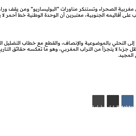
 مغربية الصحراء وتستنكر مناورات “البوليساريو” ومن يقف وراء
على أقاليمه الجنوبية، معتبرين أن الوحدة الوطنية خط أحمر لا ي
ي إلى التحلي بالموضوعية والإنصاف، والقطع مع خطاب التضليل ال
جزءا لا يتجزأ من التراب المغربي، وهو ما تعكسه حقائق التاري
المجيد.
R
VKontakte
مشاركة عبر البريد
طباعة