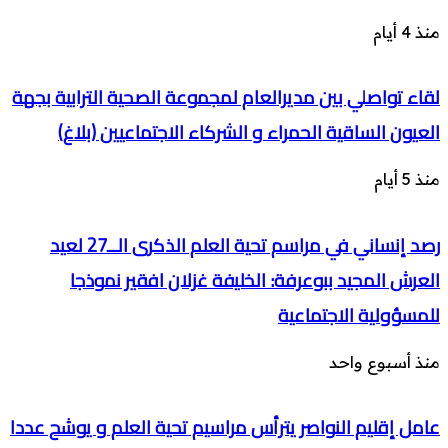
منذ 4 أيام
لقاء تواصلي بين مديرالعام لمجموعة الصحية الترابية بجهة
العيون الساقية الحمراء و الشركاء الاجتماعيين (بلاغ)
منذ 5 أيام
رصد إنساني في مراسم تحية العلم الذكرى الــ27 لعيد
العرش المجيد ببوعرفة: الخليفة غزلان افقير نموذجا
للمسؤولية الاجتماعية
منذ أسبوع واحد
عامل إقليم النواصر يترأس مراسيم تحية العلم و يوشح عددا