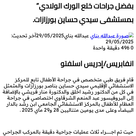
بفضل جراحات خلع الورك الولادي”
بمستشفى سيدي حساين بورزازات.
عبدالله بناي
29/05/2025
آخر تحديث:
29/05/2025
0
496
دقيقة واحدة
انفابريس/إدريس اسلفتو
قام فريق طبي متخصص في جراحة الأطفال تابع للمركز
الاستشفائي الإقليمي سيدي حساين بناصر بورزازات والمثمثل
في كل من الدكتور رشيد اخلق والدكتورة منار قريشي بالإضافة
إلى البروفيسور عبد المنعم الشرقاوي اختصاصي في جراحة
العظام للأطفال بالمركز الاستشفائي الجامعي ابن رشد بالدار
البيضاء وعلى مدى يومين متتاليين 28 و29 ماي 2025 .
حيت تم اجـــــــراء ثلاث عمليات جراحية دقيقة بالمركب الجراحي