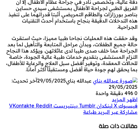
دقة عالية، وتخصص نادر في جراحة عظام الأطفال. إلا أن
الفريق الطبي لجراحة الأطفال بمستشفى سيدي حساين
بناصر بورزازات والطاقم التمريضي أثبتا قدراتهما على تنفيذ
هذه التدخلات الدقيقة بنجاح باستخدام أحدث التقنيات
الجراحية.
وقد حققت هذه العمليات نجاحا طبيا مميزا، حيث استقرت
حالة جميع الطفلات، وبدأن مراحل المتابعة والتأهيل لما بعد
الجراحة مما خلف صدى طيبا لدى عائلاتهن. ويؤكد هذا النجاح
التزام المستشفى بتقديم خدمات طبية عالية الجودة، خاصة
للحالات المعقدة، وتوفير أفضل سبل العلاج والرعاية للأطفال،
بما يحقق لهم جودة حياة أفضل ومستقبلًا أكثر أمانًا.
عبدالله بناي
29/05/2025
آخر تحديث:
29/05/2025
0
496
دقيقة واحدة
اظهر المزيد
فيسبوك
‫X
لينكدإن
بينتيريست
مشاركة عبر البريد
طباعة
مقالات ذات صلة