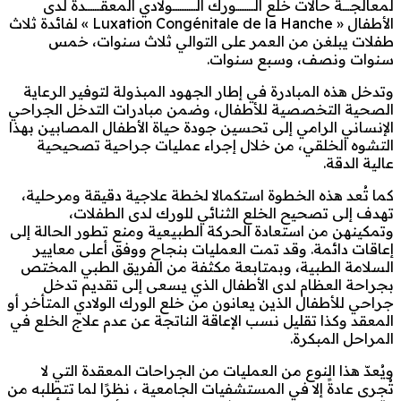
لمعالجــــة حالات خلع الــــــــــورك الـــــــــــــولادي المعقــــــــدة لدى
الأطفال « Luxation Congénitale de la Hanche » لفائدة ثلاث
طفلات يبلغن من العمر على التوالي ثلاث سنوات، خمس
سنوات ونصف، وسبع سنوات.
وتدخل هذه المبادرة في إطار الجهود المبذولة لتوفير الرعاية
الصحية التخصصية للأطفال، وضمن مبادرات التدخل الجراحي
الإنساني الرامي إلى تحسين جودة حياة الأطفال المصابين بهذا
التشوه الخلقي، من خلال إجراء عمليات جراحية تصحيحية
عالية الدقة.
كما تُعد هذه الخطوة استكمالا لخطة علاجية دقيقة ومرحلية،
تهدف إلى تصحيح الخلع الثنائي للورك لدى الطفلات،
وتمكينهن من استعادة الحركة الطبيعية ومنع تطور الحالة إلى
إعاقات دائمة. وقد تمت العمليات بنجاح ووفق أعلى معايير
السلامة الطبية، وبمتابعة مكثفة من الفريق الطبي المختص
بجراحة العظام لدى الأطفال الذي يسعى إلى تقديم تدخل
جراحي للأطفال الذين يعانون من خلع الورك الولادي المتأخر أو
المعقد وكذا تقليل نسب الإعاقة الناتجة عن عدم علاج الخلع في
المراحل المبكرة.
ويُعدّ هذا النوع من العمليات من الجراحات المعقدة التي لا
تُجرى عادةً إلا في المستشفيات الجامعية ، نظرًا لما تتطلبه من