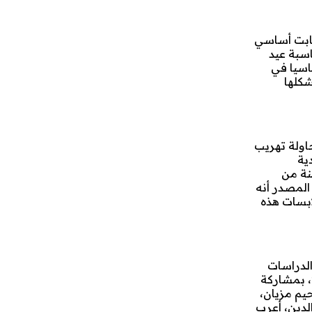
ثابت أساسي
سبة عيد
اسيا في
شكلها
اولة تهريب
دية
نة من
المصدر أنه
ابسات هذه
الدراسات
، بمشاركة
يم مزيان،
لدين، أعرب