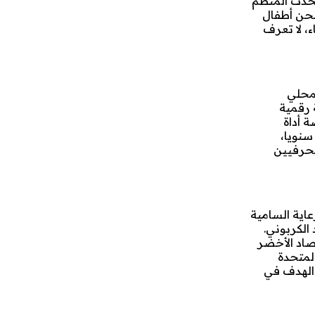
الحدث المنظم
ة لالة مريم، من 22 إلى 30 يوليوز الجاري “نحن أطفال
ء، لا تعرف
لمحلي
 رقمية
 أداة
سنويا،
تمنح للحرفيين
اية السامية
الكربوني.
صاد الأخضر
لمتحدة
ذا الهدف في