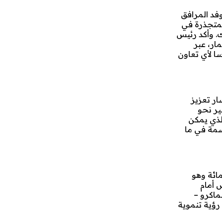
فد المرافق
لمتجذرة في
ك. وأكد رئيس
ار، عبر
ا لأي تعاون
ار تعزيز
ير نحو
الذي يمكن
سمة في ما
اد الوطني يرتقب أن يواصل زخمه خلال سنة 2026، ليبلغ نحو 4.5 في المائة وهو
عرض أمام
ظ على التوازنات الماكرو –
رؤية تنموية