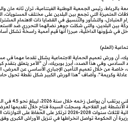
الرباط، رئيس الجمعية الوطنية الفيتنامية، تران ثانه مان والو
لاقات المتميزة التي تجمع بين البلدين على مختلف المستويات، ا
رام المتبادل، والتشاور والتنسيق في القضايا ذات الاهتمام المشتر
ركة بين البلدين، والتي شكلت جوهر نضالهما التحرري ضد الاستعم
خل في شؤونها الداخلية، مبرزا أنها قيم أممية راسخة تشكل أساس
ماعية (العلم)
يك، أن ورش تعميم الحماية الاجتماعية يشكل تقدما مهما في مس
د السادس. وفي هذا الصدد، أبرز بوبريك، أن “الأمر يتعلق بتقدم كب
لملك، خاصة من خلال تعميم التأمين الإجباري الأساسي عن المرض، 
ف عادلة وكريمة”. وأضاف “هذا الورش الكبير شكل نقطة تحول حا
أعلنت السيدة نادية فتاح الخميس الماضي، أن نمو الاقتص
20 مدفوعا باستمرار دينامية الأنشطة غير الفلاحية. وسجلت السيدة فتاح خلال تقديمها ل
الاجتماع المشترك للجنتي المالية بالبرلمان، أن البرمجة الميزانياتية للثلاث سنوات 2028-2026 ترتكز على الحفا
يرة أن الحكومة تواصل انخراطها في تنزيل الأوراش الكبرى وفق 