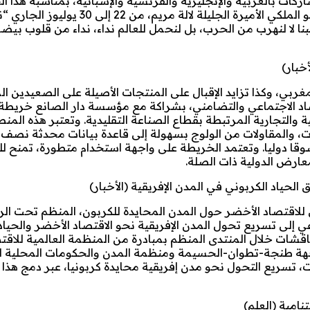
اركات بالعربية والإنجليزية والفرنسية والإسبانية، بمناسبة هذا 
من قبل جمعية أبي رقراق تحت الرئاسة الشرفية لصاحبة السمو الملكي الأميرة الجليل
نا لا لنهرب من الحرب، بل لنحمل للعالم نداء، نداء من قلوب بيضا
خبار)
ربي، وكذا تزايد الإقبال على المنتجات الأصيلة على الصعيدين ا
قتصاد الاجتماعي والتضامني، بشراكة مع مؤسسة دار الصانع خريطة
التجارية المرتبطة بقطاع الصناعة التقليدية. وتعتبر هذه المنصة
ات، والمقاولات من الولوج بسهولة إلى قاعدة بيانات محدثة نصف 
من معلومات دقيقة عن 228 تظاهرة مهنية موزعة عبر 34 سوقا دوليا. وتعتمد الخريطة على واجهة استخدام متطورة، 
عارض الدولية ذات الصلة.
حياد الكربوني في المدن الإفريقية (الأخبار)
لاقتصاد الأخضر حول المدن المحايدة للكربون، المنظم تحت الرع
إلى تسريع تحول المدن الإفريقية نحو الاقتصاد الأخضر والحياد 
قشات خلال المنتدى المنظم بمبادرة من المنظمة العالمية للاقت
 جهة طنجة-تطوان-الحسيمة ومنظمة المدن والحكومات المحلية ا
هذه الالتزامات، تسريع التحول نحو مدن إفريقية محايدة كربونيا، عبر دمج ه
امية (العلم)