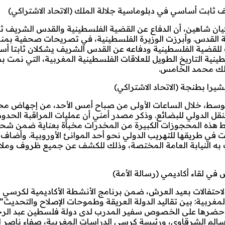
 ثابت أساسي في دبلوماسية جلالة الملك (الاتحاد الاشتراكي)
كيان شاهين، أن الدفاع عن القضية الفلسطينية والقدس الشريف 
القدس. وأبرزت الوزيرة الفلسطينية، في تصريحات صحفية بمنا
ب للقضية الفلسطينية ودفاعه عن القدس الشريف يشكلان ثابتا أس
نية التاريخ الطويل للعلاقات الفلسطينية المغربية، التي نمت ب
ملك محمد الخامس.
متوسط، خلال الساعات الأولى من صباح أمس الأحد، من إجهاض مح
 شاحنة للنقل الدولي للبضائع. وذكر مصدر أمني أن عمليات المراقبة الحدو
ط هذه المحجوزات الكبيرة من المخدرات مخبأة بعناية ضمن شح
 في طريقها للتهريب الدولي نحو أحد الموانئ الأوروبية. وأضاف 
 به النيابة العامة المختصة، وذلك للكشف عن جميع ظروف ومل
ي لقاء أكاديمي (رسالة الأمة)
لاحتفالات بعيد العرش، ضمن برنامج الأنشطة الأكاديمية لكرسي 
ربية: بين تقاليد الدولة العريقة وطموحات الإصلاح والتحديث”
ي حضرها على الخصوص سفير المدرب لدى دولة فلسطين عبد الرح
الم الشرقاوي، ورئيسة كرسي الدراسات المغربية، صفاء ناصر ا