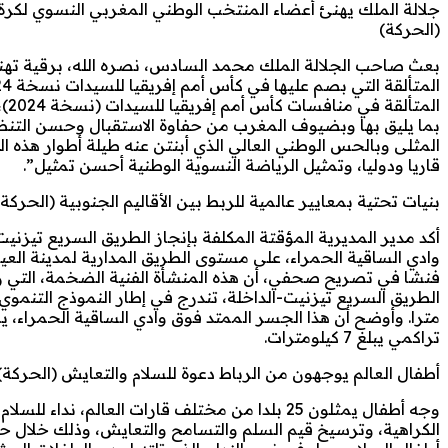
(الحركة)
بعث صاحب الجلالة الملك محمد السادس، نصره الله، برقية تهنئ
ال
بما يليق بها وبضيوف المغرب من حفاوة الاستقبال وحسن التنظيم
المثلى وبالحس الوطني العالي الذي أبنتن عنه طيلة أطوار هذه 
قاريا ودوليا، وتمثيل الرياضة النسوية الوطنية أحسن تمثيل”.
بنيات تحتية بمعايير عالمية للربط بين الأقاليم الجنوبية (الحركة)
أكد مدير المديرية المؤقتة المكلفة بإنجاز الطريق السريع تيزن
تراكمي يبلغ 7 كيلومترات.
أطفال العالم يوجهون من الرباط دعوة للسلام والتعايش (الحركة)
وجه أطفال يمثلون 25 بلدا من مختلف قارات العالم