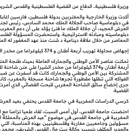
وزيرة فلسطينية.. الدفاع عن القضية الفلسطينية والقدس الشريف
أكدت وزيرة الخارجية والمغتربين بدولة فلسطين، فارسين اغاب
في دبلوماسية صاحب الجلالة الملك محمد السادس، رئيس لجنة 
العرش المجيد، أن جلالة الملك ما فتئ يؤكد على أن دعم المغر
دبلوماسيته ومبادئه الاستراتيجية. واستحضرت المسؤولة الفلسطي
المعاصر من خلال علاقة دينامية د شنت منذ عهد المغفور له ال
إجهاض محاولة تهريب أربعة أطنان و 374 كيلوغراما من مخدر الشيرا بطنجة (الاتحاد الاشتراكي)
تمكنت عناصر الأمن الوطني والجمارك العاملة بميناء طنجة ال
أربعة أطنان و374 كيلوغراما من مخدر الشيرا على متن
المشتركة بين الأمن الوطني والجمارك كانت قد أسفرت عن ضب
الفواكه التي تنقلها مقطورة تجرها شاحنة مسجلة بالمغرب، كانت
جرى إخضاع سائق الشاحنة المغربي للبحث القضائي الذي أمرت
القضية.
كرسي الدراسات المغربية في جامعة القدس يحتفي بعيد العرش ف
احتضنت جامعة القدس، أول أمس السبت، لقاء علميا تزامنا مع ا
المغربية في جامعة القدس في موضوع “عيد العرش بالمملكة المغ
مسؤولين وجامعيين مغاربة وفلسطينيين. بهذه المناسبة، الت
والمدير المكلف بتسيير وكالة بيت مال القدس الشريف، محمد س