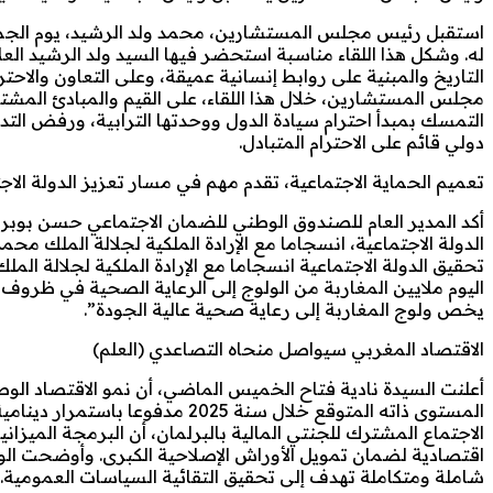
استقبل رئيس مجلس المستشارين، محمد ولد الرشيد، يوم الجمعة ب
له. وشكل هذا اللقاء مناسبة استحضر فيها السيد ولد الرشيد الع
التاريخ والمبنية على روابط إنسانية عميقة، وعلى التعاون والاحت
مجلس المستشارين، خلال هذا اللقاء، على القيم والمبادئ المشت
التمسك بمبدأ احترام سيادة الدول ووحدتها الترابية، ورفض التد
دولي قائم على الاحترام المتبادل.
تعميم الحماية الاجتماعية، تقدم مهم في مسار تعزيز الدولة الاجت
أكد المدير العام للصندوق الوطني للضمان الاجتماعي حسن بوبر
الدولة الاجتماعية، انسجاما مع الإرادة الملكية لجلالة الملك محم
تحقيق الدولة الاجتماعية انسجاما مع الإرادة الملكية لجلالة ا
اليوم ملايين المغاربة من الولوج إلى الرعاية الصحية في ظرو
يخص ولوج المغاربة إلى رعاية صحية عالية الجودة”.
الاقتصاد المغربي سيواصل منحاه التصاعدي (العلم)
المستوى ذاته المتوقع خلال سنة 25
اقتصادية لضمان تمويل الأوراش الإصلاحية الكبرى. وأوضحت الوز
شاملة ومتكاملة تهدف إلى تحقيق التقائية السياسات العمومية.