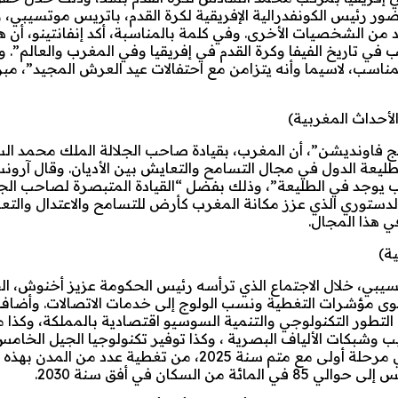
حضور رئيس الكونفدرالية الإفريقية لكرة القدم، باتريس موتسيبي،
 من الشخصيات الأخرى. وفي كلمة بالمناسبة، أكد إنفانتينو، أن ه
في تاريخ الفيفا وكرة القدم في إفريقيا وفي المغرب والعالم”. 
 المناسب، لاسيما وأنه يتزامن مع احتفالات عيد العرش المجيد”، مب
لأحداث المغربية)
ريتيج فاونديشن”، أن المغرب، بقيادة صاحب الجلالة الملك محمد ا
يعة الدول في مجال التسامح والتعايش بين الأديان. وقال آرون
ب يوجد في الطليعة”، وذلك بفضل “القيادة المتبصرة لصاحب الجل
الدستوري الذي عزز مكانة المغرب كأرض للتسامح والاعتدال والت
ي هذا المجال.
 حسيبي، خلال الاجتماع الذي ترأسه رئيس الحكومة عزيز أخنوش، ا
ى مؤشرات التغطية ونسب الولوج إلى خدمات الاتصالات. وأضاف ا
تطور التكنولوجي والتنمية السوسيو اقتصادية بالمملكة، وكذا 
يب وشبكات الألياف البصرية ، وكذا توفير تكنولوجيا الجيل الخام
استثمارات تبلغ قيمتها الإجمالية 80 مليار درهم، مما سيمكن في مرحلة أولى مع متم سنة 2025، من تغطية 
كان في أفق سنة 2030.