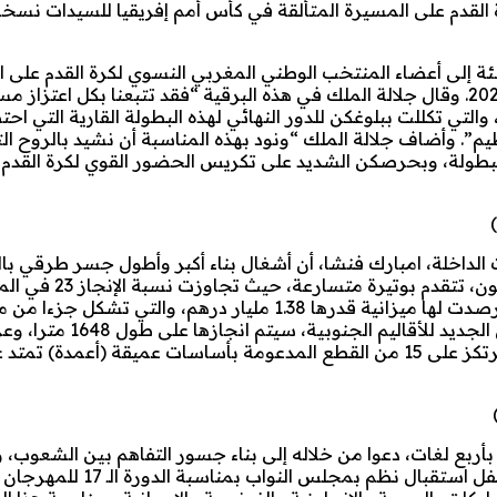
ة إلى أعضاء المنتخب الوطني المغربي النسوي لكرة القدم على 
المتألقة التي بصم عليها في كأس أمم إفريقيا للسيدات نسخة 2024. وقال جلالة الملك في هذه البرقية “فقد تتبعنا بكل اع
متألقة في منافسات كأس أمم إفريقيا للسيدات (نسخة 2024)، والتي تكللت ببلوغكن للدور النهائي لهذه البطولة القارية ا
”. وأضاف جلالة الملك “ونود بهذه المناسبة أن نشيد بالروح ال
البطولة، وبحرصكن الشديد على تكريس الحضور القوي لكرة القدم 
يت الداخلة، امبارك فنشا، أن أشغال بناء أكبر وأطول جسر طرقي ب
وادي الساقية الحمراء، على مستوى الطريق المدارية ل
فنشا في تصريح صحفي، أن هذه المنشأة الفنية الضخمة، التي رصدت لها ميزانية قدرها 1.38 مليار درهم، والتي
مترا. وأوضح أن هذا الجسر الممتد فوق وادي الساقية الحمراء، يرتكز على 15 من القطع المدعومة بأساسات عميقة (أ
، نداء للسلام بأربع لغات، دعوا من خلاله إلى بناء جسور التفاهم بين الشعو
الكراهية، وترسيخ قيم السلم والتسامح والتعايش، وذلك خلال حفل استقبال نظم بمج