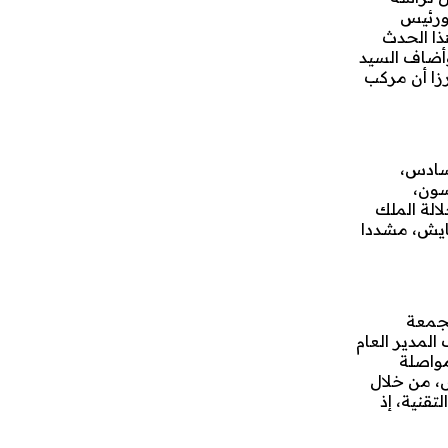
 ورئيس
ذا الحدث
وأضاف السيد
رزا أن مركب
لسادس،
سون،
الة الملك
عايش، مشددا
لجمعة
لمدير العام
مواصلة
س، من خلال
عدد من المدن بهذه التقنية، إذ