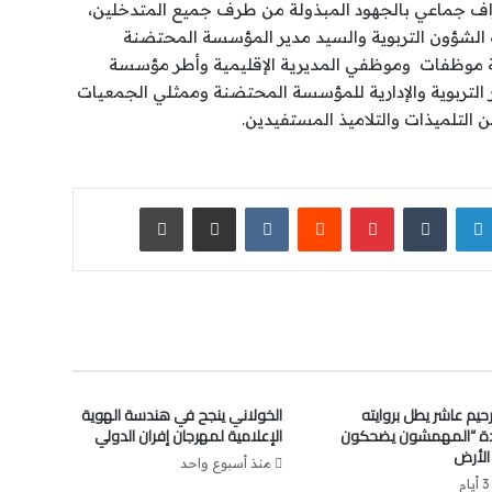
اف جماعي بالجهود المبذولة من طرف جميع المتدخلين،
شؤون التربوية والسيد مدير المؤسسة المحتضنة
 موظفات وموظفي المديرية الإقليمية وأطر مؤسسة
طر التربوية والإدارية للمؤسسة المحتضنة وممثلي الجمعيات
ن التلميذات والتلاميذ المستفيدين.
لينكدإن
‏Tumblr
بينتيريست
‏Reddit
‏VKontakte
مشاركة عبر البريد
طباعة
رحيم عاشر يطل بروايته
الخولاني ينجح في هندسة الهوية
دة “المهمشون يضحكون
الإعلامية لمهرجان إفران الدولي
لأرض
منذ أسبوع واحد