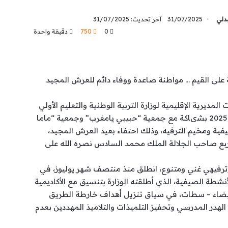
بدلي
31/07/2025
آخر تحديث: 31/07/2025
0
750
دقيقة واحدة
 على القيم … مواطنة صاعدة ووفاء دائم للعرش المجيد
المديرية الإقليمية لوزارة التربية الوطنية والتعليم الأولي
والرياضة ببرشيد، يوم الثلاثاء 30 يوليوز 2025 بشىاكة مع جمعية “حبيبي يامغرب” وجمعية “ماما
ية ومخيم الترفيه، وذلك احتفاء بعيد العرش المجيد،
ربع صاحب الجلالة الملك محمد السادس نصره الله على
 وترفيهي غني ومتنوع، انطلق منذ منتصف شهر يوليوز، في
أنشطة الصيفية، الذي أطلقته الوزارة بتنسيق مع الأكاديمية
 البيضاء – سطات، في سياق تنزيل أهداف خارطة الطريق
حد من الهدر المدرسي وتحفيز التلميذات والتلاميذ المهددين بعدم