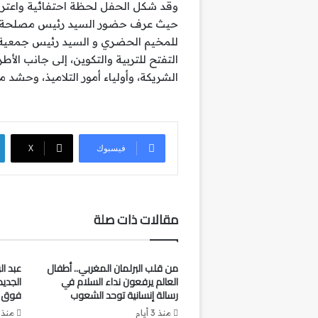
وقد شكل الحفل لحظة احتفائية واعتر
حيث عرف حضور السيد رئيس مصلحة ال
للمخيم الحضري و السيد رئيس جمعية
التفتح للتربية والتكوين، إلى جانب الأ
الشريكة، وأولياء أمور التلاميذ، وحشد م
فيسبوك
‫X
مقالات ذات صلة
من قلب البرلمان المغربي.. أطفال
عبد ال
العالم يرفعون نداء السلام في
الجدي
رسالة إنسانية توحد الشعوب
فوق ا
منذ 3 أيام
منذ 3 أيام