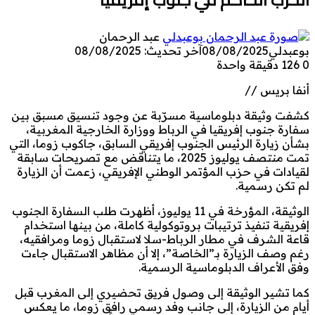
عبد الرحمان
بوعبدلي
08/08/2025
آخر تحديث: 08/08/2025
0
126
دقيقة واحدة
أنفا بريس //
كشفت وثيقة دبلوماسية مسرّبة عن وجود تنسيق مسبق بين
سفارة جنوب إفريقيا في الرباط ووزارة الخارجية المغربية،
بشأن زيارة الرئيس الجنوب إفريقي السابق، جاكوب زوما، التي
تمت منتصف يوليوز 2025، ما يتناقض مع تصريحات سابقة
لقيادات في حزب المؤتمر الوطني الإفريقي، زعمت أن الزيارة
لم تكن رسمية.
الوثيقة، المؤرخة في 11 يوليوز، أظهرت طلب السفارة الجنوب
إفريقية تنفيذ ترتيبات بروتوكولية كاملة، من بينها استخدام
قاعة الشرف في مطار الرباط-سلا لاستقبال زوما ومرافقيه،
رغم وصف الزيارة بـ”الخاصة”، إلا أن مظاهر الاستقبال جاءت
وفق الأعراف الدبلوماسية الرسمية.
كما تشير الوثيقة إلى وصول فريق تحضيري إلى المغرب قبل
أيام من الزيارة، إلى جانب وفد رسمي رافق زوما، ما يعكس