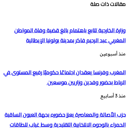
مقالات ذات صلة
وزارة الخارجية تتابع باهتمام بالغ قضية وفاة المواطن
المغربي عبد الرحيم فاكر بمدينة بولونيا الإيطالية
منذ أسبوعين
المغرب وفرنسا يعقدان اجتماعًا حكوميًا رفيع المستوى في
الرباط بحضور وفدين وزاريين موسعين
منذ 3 أسابيع
حزب الأصالة والمعاصرة يعزز حضوره بجهة العيون الساقية
الحمراء بالوجوه الانتخابية التقليدية وسط غياب للطاقات