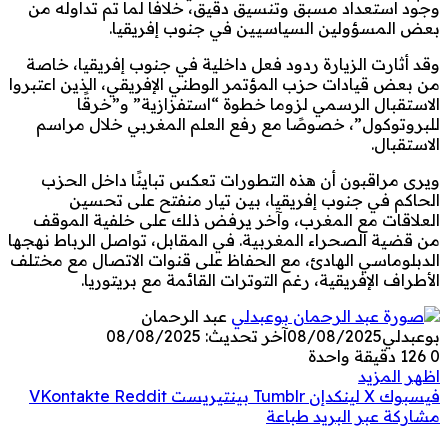
وجود استعداد مسبق وتنسيق دقيق، خلافًا لما تم تداوله من
بعض المسؤولين السياسيين في جنوب إفريقيا.
وقد أثارت الزيارة ردود فعل داخلية في جنوب إفريقيا، خاصة
من بعض قيادات حزب المؤتمر الوطني الإفريقي، الذين اعتبروا
الاستقبال الرسمي لزوما خطوة “استفزازية” و”خرقًا
للبروتوكول”، خصوصًا مع رفع العلم المغربي خلال مراسم
الاستقبال.
ويرى مراقبون أن هذه التطورات تعكس تباينًا داخل الحزب
الحاكم في جنوب إفريقيا، بين تيار منفتح على تحسين
العلاقات مع المغرب، وآخر يرفض ذلك على خلفية الموقف
من قضية الصحراء المغربية. في المقابل، تواصل الرباط نهجها
الدبلوماسي الهادئ، مع الحفاظ على قنوات الاتصال مع مختلف
الأطراف الإفريقية، رغم التوترات القائمة مع بريتوريا.
عبد الرحمان
بوعبدلي
08/08/2025
آخر تحديث: 08/08/2025
0
126
دقيقة واحدة
اظهر المزيد
فيسبوك
‫X
لينكدإن
بينتيريست
مشاركة عبر البريد
طباعة