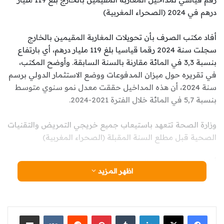
درهم في 2024 (الصحراء المغربية)
أفاد مكتب الصرف بأن تحويلات المغاربة المقيمين بالخارج
سجلت سنة 2024 رقما قياسيا بلغ 119 مليار درهم، أي بارتفاع
بنسبة 3,3 في المائة مقارنة بالسنة السابقة. وأوضح المكتب،
في تقريره حول ميزان المدفوعات ووضع الاستثمار الدولي برسم
سنة 2024، أن هذه المداخيل حققت معدل نمو سنوي متوسط
بنسبة 5,7 في المائة خلال الفترة 2021-2024.
وزارة الصحة تتعهد باستيعاب جميع خريجي التمريض والتقنيات
الصحية قبل مطلع السنة المقبلة (الصحراء المغربية)
أعلنت وزارة الصحة والحماية الاجتماعية عن مجموعة تعهدات
اظهر المزيد
والتزامات حول الخصاص في المناصب المالية المفتوحة
لتوظيف الممرضين وتقنيي الصحة، خريجي المعاهد العليا
للمهن التمريضية وتقنيات الصحة، وذلك خلال لقاء جمع مدير
الموارد البشرية وممثلين عن الجامعة الوطنية للصحة المنضوية
لينكدإن
‏Tumblr
بينتيريست
‏Reddit
‏VKontakte
مشاركة عبر البريد