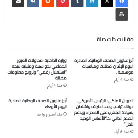
تحت لواء الاتحاد المغربي للشغل إضافة إلى ممثلين عن
الخريجين. وفي هذا الصدد، أفاد يوسف زروقي، عضو المكتب
طباعة
الجامعي ومنسق اللجنة الوطنية للممرضين و تقنيي الصحة
بالجامعة الوطنية للصحة، في تصريح لـ”الصحراء المغربية”، أن
الوزارة تعهدت بفتح باب التوظيف لاستيعاب جميع الخريجين
مقالات ذات صلة
بمختلف تخصصاتهم قبل نهاية السنة الجارية وأوائل السنة
المقبلة على أبعد تقدير.
أبرز عناوين الصحف الوطنية، الصادرة
وزارة الداخلية: محاولات العبور
المغرب ضمن لائحة المرشحين للاستفادة من دعم “حساب
اليوم الإثنين :عطلات ومناسبات
الجماعي نحو سبتة ومليلية نتيجة
تحدي الألفية” لسنة 2026 (الصحراء المغربية)
موسمية .
“استغلال رقمي” وترويج معلومات
مضللة
منذ 4 أيام
أدرج تقرير لوكالة تحدي الألفية الأمريكية المغرب ضمن قائمة
منذ 4 أيام
تضم 87 دولة مرشحة للاستفادة من دعم مالي برسم سنة 2026.
الديوان الملكي: الرئيس الأمريكي
أبرز عناوين الصحف الوطنية الصادرة
ويعكس التقرير الصادر عن الوكالة التابعة للحكومة الأمريكية، أول
دونالد ترامب يجدد اعتراف واشنطن
اليوم الأربعاء
أمس الثلاثاء الاعتراف الدولي بالإصلاحات السياسية والاقتصادية
بسيادة المغرب على الصحراء ويدعم
منذ أسبوع واحد
والاجتماعية التي انخرط فيها المغرب خلال العقدين الأخيرين،
الحكم الذاتي كـ”الأساس الوحيد
للحل”
مما يؤكد مكانته باعتباره شريكا استراتيجيا موثوقا في محيط
إقليمي يتسم بعدم الاستقرار.
منذ 6 أيام