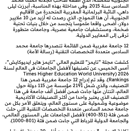
السادس سنة 2015. وفي مداخلة بهذه المناسبة، أبرزت ليلى
داهي، النائبة البرلمانية المغربية المتحدرة من الأقاليم
الجنوبية، أن هذا النموذج، الذي رصدت له أزيد من 10 ملايير
دولار، أضحى واقعا ملموسا يتجسد من خلال بنيات تحتية
ضخمة، ومستشفيات جامعية عصرية، وجامعات متطورة
ترقى إلى المعايير الدولية.
12 جامعة مغربية ضمن القائمة تتصدرها جامعة محمد
السادس متعددة التخصصات التقنية (رسالة الأمة)
كشفت مجلة “تايمز” للتعليم العالي “تايمز هاير ايديوكايش”،
أمس الخميس، عن تصنيفها لأفضل الجامعات في العالم لسنة
2026 (Times Higher Education World University
Rankings). وقد تم إدراج 12 جامعة مغربية ضمن هذا
التصنيف، والذي شمل 2191 مؤسسة من 115 دولة حول
العالم، اثنتان منها جاءت ضمن أفضل ألف جامعة في هذا
التصنيف الذي يعتبر واحدا من أكثر التصنيفات الأكاديمية
موضوعية وشمولية على مستوى العالم، ويتعلق الأمر بكل من
جامعة محمد السادس متعددة التخصصات التقنية التي حلت
ضمن فئة (351-400) لأفضل الجامعات على المستوى العالمي،
والجامعة الدولية للرباط التي جاءت ضمن فئة (801-1000).
تكلفة الإيجار .. 3 مدن مغربية ضمن أغلى 20 مدينة بإفريقيا