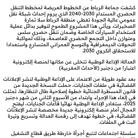
كشفت جماعة الرباط عن الخطوط العريضة لمخطط التنقل
الحضري المستدام 2030-2040 الذي يروم إحداث شبكة نقل
عمومي عالية الجودة تغطي منطقة الرباط سلا تمارة
الصخيرات. ويأتي هذا المشروع الطموح لتوفير بدائل عملية
لاستخدام السيارات الخاصة وضمان تنقل حضري سلس
ومتوازن داخل التجمع الحضري للعاصمة، وذلك لمواكبة
التحولات الديمغرافية والتوسع العمراني المتسارع واستعدادا
للاستحقاق الكروي 2030.
العدالة: الإذاعة الوطنية تتخلى عن مكانها لمنصة إلكترونية
اعتبارا من دجنبر (الأحداث المغربية)
بعد عقود طويلة من الاعتماد على الإذاعة الوطنية لنشر الإعلانات
القضائية في ملفات الجنايات، حملت النسخة الجديدة من
قانون المسطرة الجنائية خطوة إصلاحية طال انتظارها، تمثلت
في إلغاء هذا الإجراء. وابتداء من الأسبوع الثاني من شهر دجنبر
2025، ستغادر الإذاعة الوطنية نهائيا قاعات الجنايات، ليفتح
المجال أمام منصة إلكترونية جديدة مخصصة لنشر الإعلانات
القضائية، في خطوة تهدف إلى رقمنة العدالة وتسريع وتيرة
البت في الملفات.
سلسلة اجتماعات لتتبع أجرأة خارطة طريق قطاع التشغيل