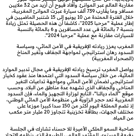
مغاربة العالم عبر الموانئ. وأفاد قيوح أن أزيد من 3.2 ملايين
مسافر وما يقارب 739 ألف سيارة عبرت الموانئ المغربية،
خلال الفترة الممتدة من 10 يونيو إلى 15 شتنبر الماضيين في
إطار عملية “مرحبا 2025″، كاشفا أن هذه الحصيلة تمثل زيادة
بنسبة 7 بالمائة في عدد المسافرين و 6 بالمائة بالنسبة
للسيارات مقارنة مع عملية “مرحبا 2024”.
المغرب يعزز ريادته الإفريقية في الأمن المائي، وسياسة
السدود رهان استراتيجي لمواجهة الجفاف وتغير المناخ
(الصحراء المغربية)
يواصل المغرب ترسيخ ريادته الإفريقية في مجال تدبير الموارد
المائية، من خلال سياسة السدود التي اعتمدها منذ عقود كخيار
استراتيجي لضمان الأمن المائي ومواجهة تداعيات التغير
المناخي والجفاف الذي تشهده عدة مناطق من البلاد. وحسب
موقع “الماء ديالنا”، التابع لوزارة التجهيز والماء، فإن السدود
المغربية تعد حجر الزاوية في منظومة الأمن المائي الوطني،
إذ تضم المملكة اليوم أكثر من 150 سدا كبيرا موزعا على
مختلف الجهات، بطاقة تخزينية تتجاوز 20 مليار متر مكعب
من المياه.
صاحبة السمو الملكي الأميرة للا حسناء تشارك في الجلسة
رفيعة المستوى للمؤتمر العالمي للطبيعة الذي ينظمه الاتحاد