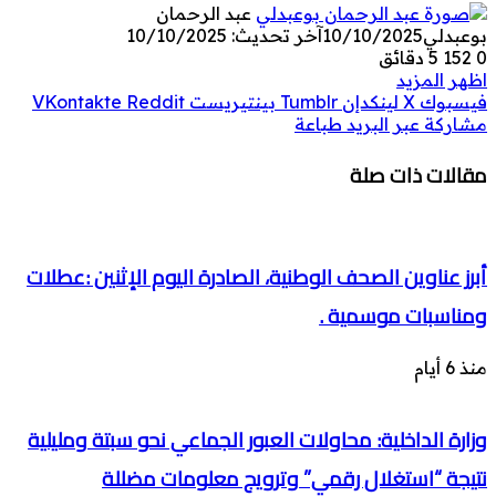
عبد الرحمان
بوعبدلي
10/10/2025
آخر تحديث: 10/10/2025
0
152
5 دقائق
اظهر المزيد
فيسبوك
‫X
لينكدإن
بينتيريست
مشاركة عبر البريد
طباعة
مقالات ذات صلة
أبرز عناوين الصحف الوطنية، الصادرة اليوم الإثنين :عطلات
ومناسبات موسمية .
منذ 6 أيام
وزارة الداخلية: محاولات العبور الجماعي نحو سبتة ومليلية
نتيجة “استغلال رقمي” وترويج معلومات مضللة