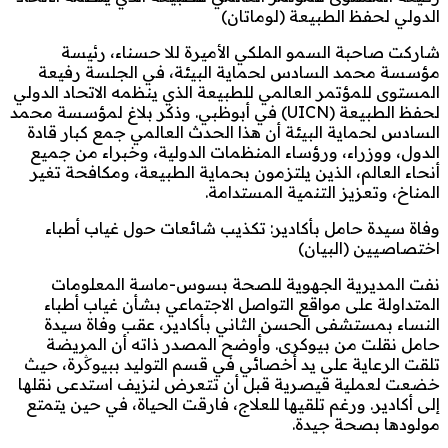
الدولي لحفظ الطبيعة (لوماتان)
شاركت صاحبة السمو الملكي الأميرة للا حسناء، رئيسة
مؤسسة محمد السادس لحماية البيئة، في الجلسة رفيعة
المستوى للمؤتمر العالمي للطبيعة الذي ينظمه الاتحاد الدولي
لحفظ الطبيعة (UICN) في أبوظبي. وذكر بلاغ لمؤسسة محمد
السادس لحماية البيئة أن هذا الحدث العالمي جمع كبار قادة
الدول، ووزراء، ورؤساء المنظمات الدولية، وخبراء من جميع
أنحاء العالم، الذين يلتزمون بحماية الطبيعة، ومكافحة تغير
المناخ، وتعزيز التنمية المستدامة.
وفاة سيدة حامل بأكادير: تكذيب شائعات حول غياب أطباء
اختصاصيين (البيان)
نفت المديرية الجهوية للصحة بسوس-ماسة المعلومات
المتداولة على مواقع التواصل الاجتماعي بشأن غياب أطباء
النساء بمستشفى الحسن الثاني بأكادير، عقب وفاة سيدة
حامل نقلت من بيوكرى. وأوضح المصدر ذاته أن المريضة
تلقت الرعاية على يد أخصائي في قسم التوليد ببيوڭرة، حيث
خضعت لعملية قيصرية قبل أن تتعرض لنزيف استدعى نقلها
إلى أكادير. ورغم تلقيها للعلاج، فارقت الحياة، في حين يتمتع
مولودها بصحة جيدة.