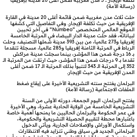
(رسالة الأمة)
حلت ثلاث مدن مغربية ضمن قائمة أغلى 20 مدينة في القارة
الإفريقية من حيث تكلفة الإيجار. وفي التفاصيل التي كشفها
الموقع العالمي المتخصص “Numbeo” في آخر تحيين
لبياناته، فقد حلت مدينة الدار البيضاء في المرتبة الخامسة
إفريقيا و273 عالميا، من بين 393 مدينة شملها التصنيف. وحلت
الرباط في المرتبة الثامنة إفريقيا و285 عالميا، مسجلة تتقدما
بـ 16 درجة ضمن هذا المؤشر، بينما سجلت مدينة مراكش
تقدما بـ 9 درجات ضمن هذا المؤشر، حيث ارتقت من المرتبة الـ
352 إلى المرتبة الـ 343 لتتبوأ بذلك المرتبة الـ 17 ضمن أغلى
المدن الإفريقية من حيث الإيجار.
البرلمان يفتتح سنته التشريعية الأخيرة على إيقاع ضغط
الملفات الاجتماعية (رسالة الأمة)
يفتتح البرلمان، اليوم الجمعة، دورته الأولى من السنة
التشريعية الخامسة من الولاية الحادية عشرة، وهي الأخيرة
في عمر الحكومة والبرلمان الحاليين ما يمنحها أهمية خاصة
باعتبارها محطة لتقييم الحصيلة التشريعية والحكومية،
واستكمال الأوراش والإصلاحات الجارية. ويأتي الدخول
البرلماني الجديد في سياق وطني تتزايد فيه الانتظارات
المجتمعية، لاسيما قضايا التعليم والصحة باعتبارهما من أبرز