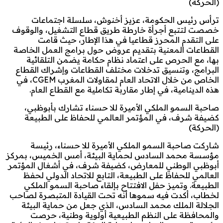
(الحركة)
ترأس رئيس الحكومة، عزيز أخنوش، سلسلة اجتماعات
خصصت لتتبع أجرأة خارطة طريق قطاع التشغيل، والوقوف
على التقدم المحرز قطاعيا في هذا الإطار، حيث قامت
القطاعات المعنية بتقديم عروض حول برامج العمل الخاصة
بها، مع الحرص على اعتماد نظام حكامة يضمن التلقائية
البرامج، وتنسيق تدخلات مختلف القطاعات وإشراك القطاع
الخاص من خلال الاتحاد العام لمقاولات المغرب CGEM، في
هذه الدينامية، في إطار مقاربة تكاملية مع القطاع العام.
صاحبة السمو الملكي الأميرة للا حسناء تشارك بأبوظبي،
كضيفة شرف، في المؤتمر العالمي للحفاظ على الطبيعة
(الحركة)
شاركت صاحبة السمو الملكي الأميرة للا حسناء، رئيسة
مؤسسة محمد السادس لحماية البيئة، أمس الخميس، بمركز
أبوظبي الوطني للمعارض، كضيفة شرف، في أشغال المؤتمر
العالمي للحفاظ على الطبيعة، التابع للاتحاد الدولي لحفظ
الطبيعة. وتميز حفل الافتتاح بإلقاء صاحبة السمو الملكي
لخطاب، أكدت فيه سموها أنه تحت القيادة المتبصرة لصاحب
الجلالة الملك محمد السادس، الذي جعل من حماية البيئة
والمحافظة على النظم الطبيعية أولوية وطنية، حرصت