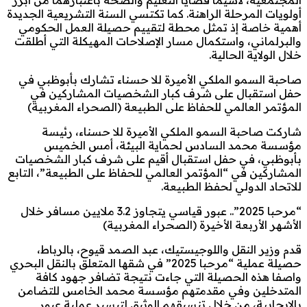
أولويات المرحلة الراهنة. كما تكتسي السنة التشريعية الجديدة
أهمية خاصة إذ تمثل محطة لتقييم حصيلة العمل الحكومي
والبرلماني، واستكمال مسار الإصلاحات المهيكلة التي أطلقت
خلال الولاية الحالية.
صاحبة السمو الملكي الأميرة للا حسناء تشارك بأبوظبي في
حفل استقبال على شرف كبار الشخصيات المشاركين في
المؤتمر العالمي للحفاظ على الطبيعة (الصحراء المغربية)
شاركت صاحبة السمو الملكي الأميرة للا حسناء، رئيسة
مؤسسة محمد السادس لحماية البيئة، أمس الخميس
بأبوظبي، في حفل استقبال أقيم على شرف كبار الشخصيات
المشاركين في “المؤتمر العالمي للحفاظ على الطبيعة”، التابع
للاتحاد الدولي لحفظ الطبيعة.
“مرحبا 2025”.. عبور قياسي يتجاوز 3.2 ملايين مسافر خلال
الأشهر الأربعة الأخيرة (الصحراء المغربية)
قدم وزير النقل واللوجيستيك، عبد الصمد قيوح، بالرباط،
حصيلة عملية “مرحبا 2025” في شقها المتعلق بالنقل البحري
واصفا هذه الحصيلة التي جاءت نتيجة تضافر جهود كافة
المتدخلين وفي مقدمتهم مؤسسة محمد الخامس للتضامن
بالإيجابية، من خلال تنسيقهم الوثيق لتيسير عملية عبور