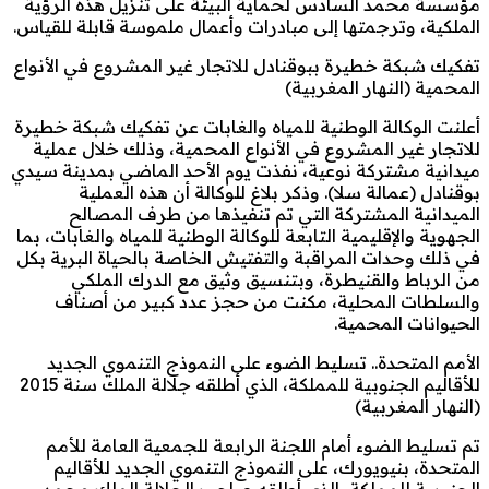
مؤسسة محمد السادس لحماية البيئة على تنزيل هذه الرؤية
الملكية، وترجمتها إلى مبادرات وأعمال ملموسة قابلة للقياس.
تفكيك شبكة خطيرة ببوقنادل للاتجار غير المشروع في الأنواع
المحمية (النهار المغربية)
أعلنت الوكالة الوطنية للمياه والغابات عن تفكيك شبكة خطيرة
للاتجار غير المشروع في الأنواع المحمية، وذلك خلال عملية
ميدانية مشتركة نوعية، نفذت يوم الأحد الماضي بمدينة سيدي
بوقنادل (عمالة سلا). وذكر بلاغ للوكالة أن هذه العملية
الميدانية المشتركة التي تم تنفيذها من طرف المصالح
الجهوية والإقليمية التابعة للوكالة الوطنية للمياه والغابات، بما
في ذلك وحدات المراقبة والتفتيش الخاصة بالحياة البرية بكل
من الرباط والقنيطرة، وبتنسيق وثيق مع الدرك الملكي
والسلطات المحلية، مكنت من حجز عدد كبير من أصناف
الحيوانات المحمية.
الأمم المتحدة.. تسليط الضوء على النموذج التنموي الجديد
للأقاليم الجنوبية للمملكة، الذي أطلقه جلالة الملك سنة 2015
(النهار المغربية)
تم تسليط الضوء أمام اللجنة الرابعة للجمعية العامة للأمم
المتحدة، بنيويورك، على النموذج التنموي الجديد للأقاليم
الجنوبية للمملكة، الذي أطلقه صاحب الجلالة الملك محمد