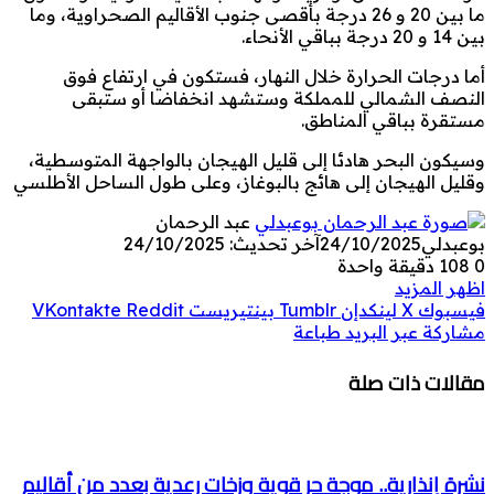
ما بين 20 و 26 درجة بأقصى جنوب الأقاليم الصحراوية، وما
بين 14 و 20 درجة بباقي الأنحاء.
أما درجات الحرارة خلال النهار، فستكون في ارتفاع فوق
النصف الشمالي للمملكة وستشهد انخفاضا أو ستبقى
مستقرة بباقي المناطق.
وسيكون البحر هادئا إلى قليل الهيجان بالواجهة المتوسطية،
وقليل الهيجان إلى هائج بالبوغاز، وعلى طول الساحل الأطلسي
عبد الرحمان
بوعبدلي
24/10/2025
آخر تحديث: 24/10/2025
0
108
دقيقة واحدة
اظهر المزيد
فيسبوك
‫X
لينكدإن
بينتيريست
مشاركة عبر البريد
طباعة
مقالات ذات صلة
نشرة إنذارية.. موجة حر قوية وزخات رعدية بعدد من أقاليم