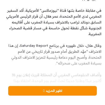
في مقابلة خاصة بثتها قناة “نيوزماكس” الأمريكية، أكد السفير
المغربي لدى الأمم المتحدة، عمر هلال، أن قرار الرئيس الأمريكي
السابق دونالد ترامب بالاعتراف بسيادة المغرب على أقاليمه
الجنوبية شكّل نقطة تحول حاسمة في مسار قضية الصحراء
المغربية.
وقال هلال، خلال ظهوره في برنامج Saturday Report، إن هذا
الاعتراف “مهّد الطريق أمام صدور قرار تاريخي عن الأمم
المتحدة، وأصبح اليوم دعامة رئيسية لتعزيز الاعتراف الدولي
بسيادة المغرب على صحرائه”.
وأضاف الدبلوماسي المغربي أن المملكة قررت إعلان يوم 31
أكتوبر عيدًا وطنيًا جديدًا تحت اسم يوم الوحدة، احتفاءً بهذا
الإنجاز الذي يعكس الإجماع الوطني حول قضية الصحراء.
اظهر المزيد
وأوضح هلال أن مبادرة ترامب “كسرت حالة الجمود الدبلوماسي
التي استمرت لسنوات”، مشيرًا إلى أن الخطوة الأمريكية شجعت