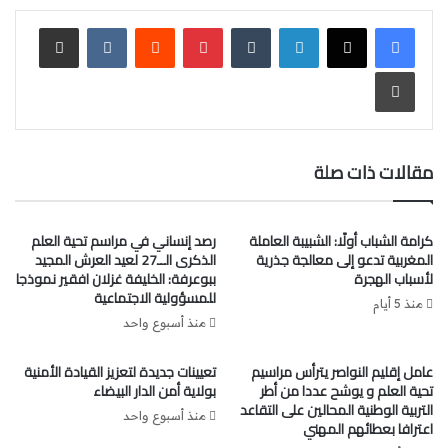
دولاً كبرى مثل فرنسا وبريطانيا وألمانيا على دعم مبادرة الحكم
لينكدإن
‏Tumblr
بينتيريست
‏Reddit
‏VKontakte
مشاركة عبر البريد
الذاتي التي يقترحها المغرب كحل عملي ونهائي للنزاع.
طباعة
وختم السفير المغربي حديثه بالتعبير عن تطلع بلاده إلى زيارة
مرتقبة للرئيس ترامب إلى الأقاليم الجنوبية، معتبرًا أن مثل هذه
الزيارة “ستكون رسالة قوية ودعماً إضافياً لرؤية جلالة الملك
مقالات ذات صلة
محمد السادس من أجل طي صفحة هذا النزاع الإقليمي نهائيًا”.
كرامة الشباب أولًا: الشبيبة العاملة
رصد إنساني في مراسم تحية العلم
المغربية تدعو إلى معالجة جذرية
الذكرى الــ27 لعيد العرش المجيد
لأسباب الهجرة
ببوعرفة: الخليفة غزلان افقير نموذجا
للمسؤولية الاجتماعية
منذ 5 أيام
منذ أسبوع واحد
عامل إقليم النواصر يترأس مراسيم
تعيينات جديدة لتعزيز القيادة الأمنية
تحية العلم و يوشح عددا من أطر
بولاية أمن الدار البيضاء
التربية الوطنية المحالين على التقاعد
منذ أسبوع واحد
اعترافا بعطائهم المهني