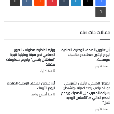
التطبيق السليم لمستجدات عمل النيابة العامة بموجب القانون
رقم 03.23 المغير والمتمم لقانون المسطرة الجنائية، الذي
طباعة
سيبدأ العمل بمقتضياته ابتداء من يوم 8 دجنبر 2025.
المغرب وغامبيا عازمان على تعزيز تعاونهما في عدة مجالات
مقالات ذات صلة
(الأحداث المغربية)
جدد وزير الشؤون الخارجية والتعاون الإفريقي والمغاربة
المقيمين بالخارج، ناصر بوريطة، ونظيره الغامبي، سيرينغ مودو
أبرز عناوين الصحف الوطنية، الصادرة
وزارة الداخلية: محاولات العبور
نجي، أول أمس الأربعاء بالرباط، التأكيد على أن المغرب وغامبيا
اليوم الإثنين :عطلات ومناسبات
الجماعي نحو سبتة ومليلية نتيجة
عازمان على تعزيز تعاونهما الثنائي في عدة مجالات. وأبرز السيد
موسمية .
“استغلال رقمي” وترويج معلومات
مضللة
بوريطة، خلال لقاء صحافي مشترك، رغبة المملكة في توطيد
منذ 3 أيام
التعاون مع غامبيا في مختلف القطاعات، من خلال تكثيف تبادل
منذ 4 أيام
الزيارات الوزارية وإبرام اتفاقيات ثنائية جديدة.
الديوان الملكي: الرئيس الأمريكي
أبرز عناوين الصحف الوطنية الصادرة
دونالد ترامب يجدد اعتراف واشنطن
اليوم الأربعاء
جائزة أستاذ السنة: تتويج الفائزين (الأحداث المغربية)
بسيادة المغرب على الصحراء ويدعم
منذ أسبوع واحد
نظمت مؤسسة محمد السادس للنهوض بالأعمال الاجتماعية
الحكم الذاتي كـ”الأساس الوحيد
للحل”
للتربية والتكوين، الأربعاء 19 نونبر 2025، بشراكة مع وزارة التربية
الوطنية والتعليم الأولي والرياضة ومؤسسة الزهيد، وجمعية
منذ 5 أيام