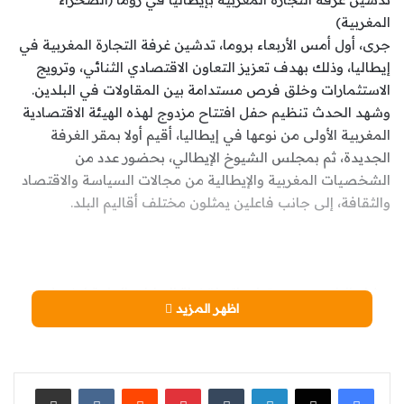
المغربية)
جرى، أول أمس الأربعاء بروما، تدشين غرفة التجارة المغربية في
إيطاليا، وذلك بهدف تعزيز التعاون الاقتصادي الثنائي، وترويج
الاستثمارات وخلق فرص مستدامة بين المقاولات في البلدين.
وشهد الحدث تنظيم حفل افتتاح مزدوج لهذه الهيئة الاقتصادية
المغربية الأولى من نوعها في إيطاليا، أقيم أولا بمقر الغرفة
الجديدة، ثم بمجلس الشيوخ الإيطالي، بحضور عدد من
الشخصيات المغربية والإيطالية من مجالات السياسة والاقتصاد
والثقافة، إلى جانب فاعلين يمثلون مختلف أقاليم البلد.
هشام البلاوي يصدر تعليماته لقضاة النيابات العامة لتفعيل
اظهر المزيد
مستجدات قانون المسطرة الجنائية (الصحراء المغربية)
وجه الوكيل العام للملك لدى محكمة النقض رئيس النيابة
العامة، هشام البلاوي، تعليمات مشددة إلى المسؤولين
القضائيين بالنيابات العامة لدى محاكم المملكة، وذلك من أجل
لينكدإن
‏Tumblr
بينتيريست
‏Reddit
‏VKontakte
مشاركة عبر البريد