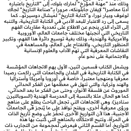
وذلك منذ “مهنة المؤرخ” لمارك بلوك، إلى “التاريخ باعتباره
أدبًا معاصرا” لإيفان جابلونكه، مرورا بِـ”صناعة التاريخ” لجاك
لوغوف وبيار نورا، و”كتابة التاريخ” لميشال دوسيرتو… كما
يسعى إلى رد الاعتبار للبعد الأدبي في الكتابة التاريخية، والتنبه
إلى الثراء الذي ينجم عن الاطلاع على تعددية مقاربات الفهم
التاريخي التي أنجبتها مختلف جامعات العالم، الأوروبية
والأمريكية والهندية، وذلك بغية توسيع دائرة هذا الفهم، وتكبير
المنظور التاريخي، والانفتاح على العالم، والمساهمة في
النقاشات المعرفية التي تهم الآداب والعلوم الإنسانية
والاجتماعية على نحو عام.
ويشمل الكتاب قسمين اثنين، الأول يهم الاتجاهات المؤسِّسة
في الكتابة التاريخية في البلدان والجامعات التي راكمت رصيدا
معرفيا ومنهجيا معتبرا، خاصة في أوروبا وأمريكا وأستراليا
والهند وتركيا، والتي تنهل في معظمها من الفكر الحداثي
الموروث عن فلسفة الأنوار، وحتى من الفكر ما بعد الحداثي،
كما هو الحال مثلا بالنسبة إلى المدرسة الهندية (السوبالتيرن
ستاديز). وهي الاتجاهات التي تجعل الباحث يطلع على مناهج
ورؤى معرفية أخرى، ويفتح نوافذ على ما يُنجز في الجامعات
الأجنبية، هذا لأن التواريخ الأخرى تحفِّز على وضع تاريخ الذات
في المرآة، وتتيح الاحتكاك بالمناهج التي كُتبت بها هذه
التواريخ. أما القسم الثاني فيعرض لمجموعة من التجارب ذات
الصلة بالرصيد المذكور، والتي ترتبط بأسماء بارزة مثل فيرناند