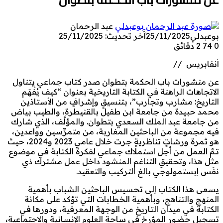
عبد الرحمان
بوعبدلي
25/11/2025
آخر تحديث: 25/11/2025
0
74
2 دقائق
أنفابريس //
عن منشورات باب الحكمة بتطوان صدر كتاب جماعي يتناول
الاتجاهات الراهنة في الكتابة التاريخية بعنوان “كيف يُفْهَم
التاريخ: مشارب وتجارب”، بتنسيقٍ وإشرافٍ من الأستاذين
محمد حبيدة من جامعة ابن طفيل بالقنيطرة، والطيب بياض
من جامعة عبد الملك السعدي بتطوان. والمؤلَّف، الذي شارك
فيه مجموعة من الباحثين المغاربة، من متمرِّسين وواعدين،
هو ثمرة ورشاتٍ تناظريةٍ جرت خلال عامي 2023 و2024، حيث
تـمَّ العمل من أجل استملاك جماعي لفكرة الكتابة في موضوع
مثل هذا، وتحقيقِ التناغم المنشود داخل عمل مشترك ذي
نفَس إبستمولوجي بالغ التركيب والتعقيد.
يسعى هذا الكتاب إلى تحسيس الباحثين الشباب بأهمية
المنهج والتناهج، وبأهمية الخطابات التي تؤكد على مكانة
الكتابة في ميدان التاريخ من الوجهة المعرفية، ودورها في
تسجيل حضور المؤرخ في ساحة العلوم الإنسانية والاجتماعية،