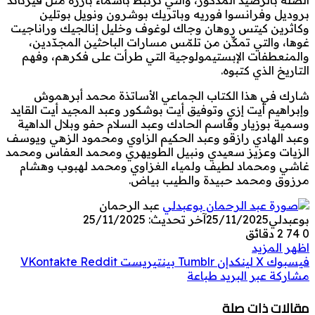
بروديل وفرانسوا فوريه وباتريك بوشرون ونويل بوتلين
وكاثرين كيتس روهان وجاك لوغوف وخليل إنالجيك وراناجيت
غوها، والتي تمكِّن من تلمّس مسارات الباحثين المجدّدين،
والمنعطفات الإبستيمولوجية التي طرأت على فكرهم، وفهم
التاريخ الذي كتبوه.
شارك في هذا الكتاب الجماعي الأساتذة محمد أبرهموش
وإبراهيم أيت إزي وتوفيق أيت بوشكور وعبد المجيد أيت القايد
وسمية بوزيار وقاسم الحادك وعبد السلام حفو وبلال الداهية
وعبد الهادي رازقو وعبد الحكيم الزاوي ومحمود الزهي ويوسف
الزيات وعزيز سعيدي ونبيل الطويهري ومحمد العفاس ومحمد
غاشي ومحماد لطيف ولمياء الغزاوي ومحمد لهبوب وهشام
مرزوق ومحمد حبيدة والطيب بياض.
عبد الرحمان
بوعبدلي
25/11/2025
آخر تحديث: 25/11/2025
0
74
2 دقائق
اظهر المزيد
فيسبوك
‫X
لينكدإن
بينتيريست
مشاركة عبر البريد
طباعة
مقالات ذات صلة