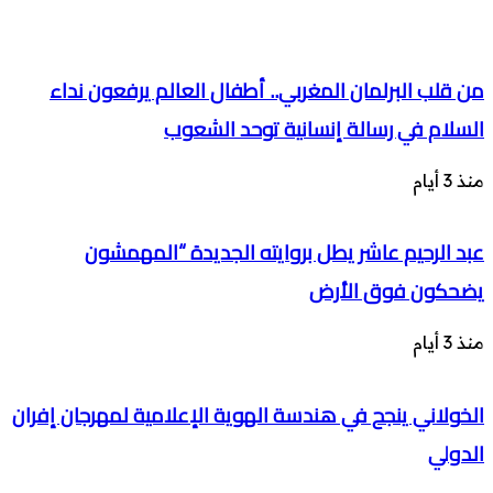
من قلب البرلمان المغربي.. أطفال العالم يرفعون نداء
السلام في رسالة إنسانية توحد الشعوب
منذ 3 أيام
عبد الرحيم عاشر يطل بروايته الجديدة “المهمشون
يضحكون فوق الأرض
منذ 3 أيام
الخولاني ينجح في هندسة الهوية الإعلامية لمهرجان إفران
الدولي