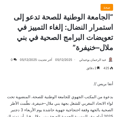
صحة
“الجامعة الوطنية للصحة تدعو إلى
استمرار النضال: إلغاء التمييز في
تعويضات البرامج الصحية في بني
ملال–خنيفرة”
عبد الرحمان بوعبدلي
05/12/2025
آخر تحديث: 05/12/2025
0
425
2 دقائق
أنفا بريس //
بدعوة من المكتب الجهوي للجامعة الوطنية للصحة، المنضوية تحت
لواء الاتحاد المغربي للشغل بجهة بني ملال–خنيفرة، نظّمت الأطر
الصحية بالجهة وقفة احتجاجية جهوية حاشدة يوم الأربعاء 3 دجنبر
2025 أمام مقر المديرية الجهوية للصحة ببني ملال، قبل أن تمتد إلى