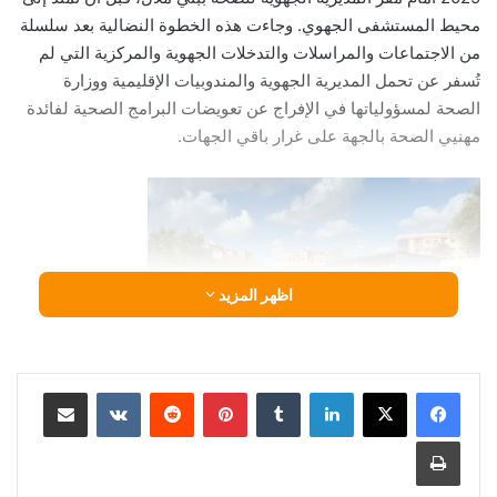
محيط المستشفى الجهوي. وجاءت هذه الخطوة النضالية بعد سلسلة
من الاجتماعات والمراسلات والتدخلات الجهوية والمركزية التي لم
تُسفر عن تحمل المديرية الجهوية والمندوبيات الإقليمية ووزارة
الصحة لمسؤولياتها في الإفراج عن تعويضات البرامج الصحية لفائدة
مهنيي الصحة بالجهة على غرار باقي الجهات.
اظهر المزيد
لينكدإن
‏Tumblr
بينتيريست
‏Reddit
‏VKontakte
مشاركة عبر البريد
طباعة
وعبّر المشاركون خلال الوقفة عن رفضهم القاطع لما وصفوه