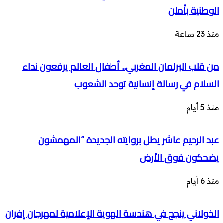
الوطنية بأملن
منذ 23 ساعة
من قلب البرلمان المغربي.. أطفال العالم يرفعون نداء
السلام في رسالة إنسانية توحد الشعوب
منذ 5 أيام
عبد الرحيم عاشر يطل بروايته الجديدة “المهمشون
يضحكون فوق الأرض
منذ 6 أيام
الخولاني ينجح في هندسة الهوية الإعلامية لمهرجان إفران