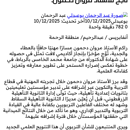
عبد الرحمان
بوعبدلي
10/12/2025
آخر تحديث: 10/12/2025
0
782
دقيقة واحدة
أنفابريس / عبدالرحيم/ منطقة الرحمة
راكم الأستاذ مروان دحمون مسارًا مهنيًا حافلًا بالعطاء
والجدية، تُوِّج مؤخرًا بإنجاز أكاديمي لافت تمثّل في حصوله
على شهادة الدكتوراه من جامعة محمد الخامس بالرباط، في
خطوة تعكس إصراره المستمر على تطوير معارفه وتعزيز
كفاءاته العلمية.
وقد برز الأستاذ مروان دحمون خلال تجربته المهنية في قطاع
التربية والتكوين عبر إشرافه على تدبير مؤسستين تعليميتين
بثانويات إعدادية تأهيلية، حيث تولّى إدارة الثانوية التأهيلية
الزرقطوني، قبل أن يُعيَّن مديرًا لـ الثانوية التأهيلية السقاط.
وشهد له مختلف الفاعلين التربويين بكفاءة عالية في القيادة
التربوية والتدبير الإداري، وهو ما تأكد من خلال النتائج الميدانية
التي حققتها المؤسستان خلال فترة إشرافه عليهما.
ويرى المتتبعون للشأن التربوي أن هذا التتويج العلمي الجديد