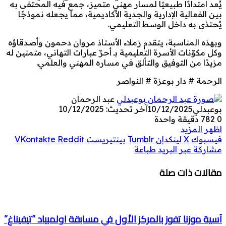
يُعد امتدادًا طبيعيًا لمسار مهني متميز، جمع فيه المحتفى به
بين الفعالية الإدارية والجدية الأكاديمية، مما يجعله نموذجًا
يُحتذى به داخل الوسط التعليمي.
وبهذه المناسبة، يتقدم زملاء الأستاذ مروان دحمون وأصدقاؤه
وكل مكوّنات الأسرة التعليمية بـ أحرّ عبارات التهاني، متمنين له
مزيدًا من التوفيق والتألق في مساره المهني والعلمي.
الرحمة # دار بوعزة # النواصر
عبد الرحمان
بوعبدلي
10/12/2025
آخر تحديث: 10/12/2025
0
782
دقيقة واحدة
اظهر المزيد
فيسبوك
‫X
لينكدإن
بينتيريست
مشاركة عبر البريد
طباعة
مقالات ذات صلة
آسية موزنا تفوز بالمركز الأول في مسابقة اولمبياد “تيفيناغ”