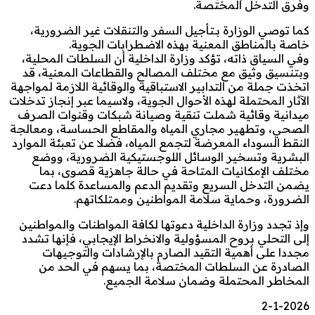
وفرق التدخل المختصة.
كما توصي الوزارة بـتأجيل السفر والتنقلات غير الضرورية،
خاصة بالمناطق المعنية بهذه الاضطرابات الجوية.
وفي السياق ذاته، تؤكد وزارة الداخلية أن السلطات المحلية،
وبتنسيق وثيق مع مختلف المصالح والقطاعات المعنية، قد
اتخذت جملة من التدابير الاستباقية والوقائية اللازمة لمواجهة
الآثار المحتملة لهذه الأحوال الجوية، ولاسيما عبر إنجاز تدخلات
ميدانية وقائية شملت تنقية وصيانة شبكات وقنوات الصرف
الصحي، وتطهير مجاري المياه والمقاطع الحساسة، ومعالجة
النقط السوداء المعرضة لتجمع المياه، فضلا عن تعبئة الموارد
البشرية وتسخير الوسائل اللوجستيكية الضرورية، ووضع
مختلف الإمكانيات المتاحة في حالة جاهزية قصوى، بما
يضمن التدخل السريع وتقديم الدعم والمساعدة كلما دعت
الضرورة، وحماية سلامة المواطنين وممتلكاتهم.
وإذ تجدد وزارة الداخلية دعوتها لكافة المواطنات والمواطنين
إلى التحلي بروح المسؤولية والانخراط الإيجابي، فإنها تشدد
مجددا على أهمية التقيد الصارم بالإرشادات والتوجيهات
الصادرة عن السلطات المختصة، بما يسهم في الحد من
المخاطر المحتملة وضمان سلامة الجميع.
2-1-2026