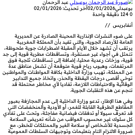
عبد الرحمان
بوعبدلي
02/01/2026
آخر تحديث: 02/01/2026
0
124
دقيقة واحدة
أنفابريس //
على ضوء النشرات الإنذارية المحينة الصادرة عن المديرية
العامة للأرصاد الجوية، والتي تفيد بأن المملكة المغربية
يرتقب أن تشهد خلال الأيام المقبلة اضطرابات جوية ملحوظة،
تتمثل في أجواء غير مستقرة، وتساقطات مطرية قوية إلى جد
قوية، وزخات رعدية محليا، إضافة إلى تساقطات ثلجية فوق
المرتفعات، وهبوب رياح قوية متوقعة أن تشمل مناطق عدة
من المملكة، تهيب وزارة الداخلية بكافة المواطنات والمواطنين
توخي أقصى درجات اليقظة والحذر، واتخاذ جميع التدابير
الوقائية والاحتياطات اللازمة، تفاديا لأي مخاطر محتملة قد
تنجم عن هذه التقلبات الجوية.
وفي هذا الإطار، تدعو وزارة الداخلية إلى عدم المجازفة بعبور
المقاطع الطرقية القابلة للغمر، أو الأودية والمنخفضات التي
قد تعرف سيولا أو تدفقات فيضانية مفاجئة، وتحث على تفادي
كل سلوك غير محسوب العواقب من شأنه تعريض السلامة
الجسدية للأشخاص أو سلامة الغير والممتلكات للخطر، مع
ضرورة الالتزام التام بتعليمات وتوجيهات السلطات العمومية