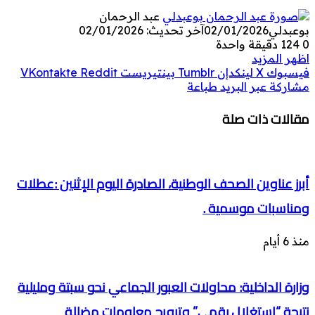
عبد الرحمان
بوعبدلي
02/01/2026
آخر تحديث: 02/01/2026
0
124
دقيقة واحدة
اظهر المزيد
فيسبوك
‫X
لينكدإن
بينتيريست
مشاركة عبر البريد
طباعة
مقالات ذات صلة
أبرز عناوين الصحف الوطنية، الصادرة اليوم الإثنين :عطلات
ومناسبات موسمية .
منذ 6 أيام
وزارة الداخلية: محاولات العبور الجماعي نحو سبتة ومليلية
نتيجة “استغلال رقمي” وترويج معلومات مضللة