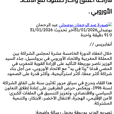
الأوروبي .
عبد الرحمان
بوعبدلي
31/01/2026
آخر تحديث: 31/01/2026
0
91
دقيقة واحدة
أنفابريس //
خلال انعقاد الدورة الخامسة عشرة لمجلس الشراكة بين
المملكة المغربية والاتحاد الأوروبي في بروكسيل، جدّد السيد
الوزير ناصر بوريطة التأكيد على الإرادة القوية للمغرب في
المضي قدمًا “يدًا في يد” مع الاتحاد الأوروبي، من أجل بناء
شراكة أكثر عمقًا، أكثر استراتيجية، وأكثر قدرة على الصمود.
هذا اللقاء يندرج في سياق مرور ثلاثين سنة على اتفاق الشراكة
لسنة 1996، ويعكس حرص الطرفين على إعادة إطلاق التعاون
السياسي والاقتصادي، وتعزيز التنسيق في الملفات الكبرى:
الأمن الإقليمي، الهجرة، الانتقال الأخضر، الابتكار، والتنمية
المشتركة.
تصريح الوزير بوريطة يحمل رسالة واضحة: