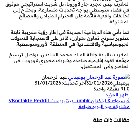
المغرب ليس مجرد جار لأوروبا، بل شريك استراتيجي موثوق
في فضاء متوسطي يواجه تحديات متسارعة، ويحتاج إلى
تحالفات واقعية قائمة على الاحترام المتبادل والمصالح
المشتركة.
كما تأتي هذه الدينامية الجديدة في إطار رؤية مغربية ثابتة
لتطوير نموذج تعاون متوازن، قادر على الاستجابة للتحولات
الجيوسياسية والاقتصادية في المنطقة الأورومتوسطية.
المغرب، بقيادة جلالة الملك محمد السادس، يواصل ترسيخ
موقعه كقوة إقليمية صاعدة وشريك محوري لأوروبا… في
الحاضر وفي المستقبل.
عبد الرحمان
بوعبدلي
31/01/2026
آخر تحديث: 31/01/2026
0
91
دقيقة واحدة
اظهر المزيد
فيسبوك
‫X
لينكدإن
بينتيريست
مشاركة عبر البريد
طباعة
مقالات ذات صلة