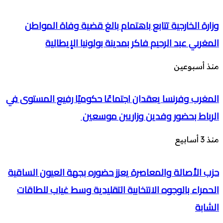
وزارة الخارجية تتابع باهتمام بالغ قضية وفاة المواطن
المغربي عبد الرحيم فاكر بمدينة بولونيا الإيطالية
منذ أسبوعين
المغرب وفرنسا يعقدان اجتماعًا حكوميًا رفيع المستوى في
الرباط بحضور وفدين وزاريين موسعين
منذ 3 أسابيع
حزب الأصالة والمعاصرة يعزز حضوره بجهة العيون الساقية
الحمراء بالوجوه الانتخابية التقليدية وسط غياب للطاقات
الشابة