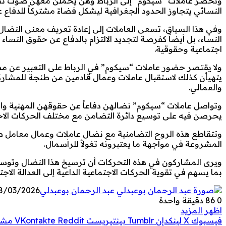
وتحضر عاملات “سيكوم” إلى الرباط وهن يحملن معهن صوت نساء
النسائي يتجاوز الحدود الجغرافية ليشكل فضاءً مشتركاً للدفاع 
وفي هذا السياق، تسعى العاملات إلى إعادة تعريف معنى النضال ا
النساء، بل أيضاً كفرصة لتجديد الالتزام بالدفاع عن حقوق النس
اجتماعية وحقوقية.
ولا يقتصر حضور عاملات “سيكوم” في الرباط على التعبير عن م
يتهيأن كذلك لاستقبال عاملات وعمال قادمين من طنجة للمشارك
والعمالي.
وتواصل عاملات “سيكوم” نضالهن دفاعاً عن حقوقهن المهنية وال
يحرصن فيه على توسيع دائرة التضامن مع مختلف الحركات الاحتج
وتتقاطع هذه الروح التضامنية مع نضال عاملات وعمال معامل
المشروعة في مواجهة ما يعتبرونه تغولاً للرأسمال.
ويرى المشاركون في هذه التحركات أن ترسيخ هذا النضال وتوسيع ت
بما يسهم في تقوية الحركات الاجتماعية الداعية إلى العدالة الاج
عبد الرحمان بوعبدلي
8/03/2026
0
86
دقيقة واحدة
اظهر المزيد
فيسبوك
‫X
لينكدإن
بينتيريست
مشار