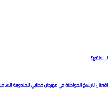
ى واقع؟
 رافعتان لترسيخ المواطنة في مهرجان خطابي للمندوبية السامي