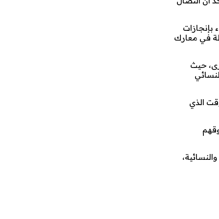
 أن النضال
 بإنجازات
رطة في معارك
رى، حيث
لنسائي
قت الذي
وقهم
النسائية،