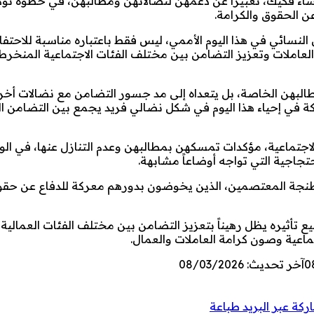
 فكيك، تعبيراً عن دعمهن لنضالاتهن ومطالبهن، في خطوة تؤكد
عن الحقوق والكرامة.
لنسائي في هذا اليوم الأممي، ليس فقط باعتباره مناسبة للاحتفاء
اء العاملات وتعزيز التضامن بين مختلف الفئات الاجتماعية المنخ
طالبهن الخاصة، بل يتعداه إلى مد جسور التضامن مع نضالات أخ
ة في إحياء هذا اليوم في شكل نضالي فريد يجمع بين التضامن ا
اجتماعية، مؤكدات تمسكهن بمطالبهن وعدم التنازل عنها، في الو
اجية التي تواجه أوضاعاً مشابهة.
 طنجة المعتصمين، الذين يخوضون بدورهم معركة للدفاع عن حق
أثيره يظل رهيناً بتعزيز التضامن بين مختلف الفئات العمالية و
تماعية وصون كرامة العاملات والعمال.
0
آخر تحديث: 08/03/2026
كة عبر البريد
طباعة