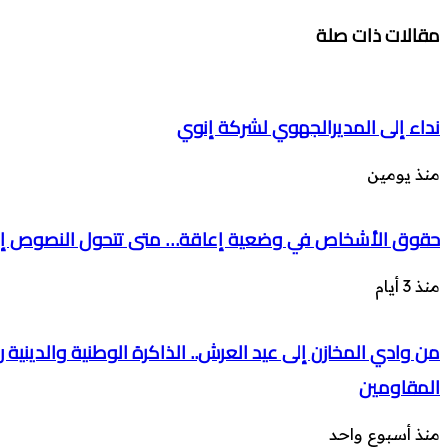
مقالات ذات صلة
نداء إلى المديرالجهوي لشركة إنوي
منذ يومين
حقوق الأشخاص في وضعية إعاقة… متى تتحول النصوص إل
منذ 3 أيام
من وادي المخازن إلى عيد العرش.. الذاكرة الوطنية والدينية
المقاومين
منذ أسبوع واحد