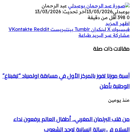
عبد الرحمان
بوعبدلي
13/03/2026
آخر تحديث: 13/03/2026
0
398
أقل من دقيقة
اظهر المزيد
فيسبوك
‫X
لينكدإن
بينتيريست
مشاركة عبر البريد
طباعة
مقالات ذات صلة
آسية موزنا تفوز بالمركز الأول في مسابقة اولمبياد “تيفيناغ”
الوطنية بأملن
منذ يومين
من قلب البرلمان المغربي.. أطفال العالم يرفعون نداء
السلام في رسالة إنسانية توحد الشعوب