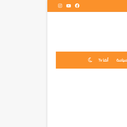
فيسبوك
‫YouTube
انستقرام
ياسة
أنفا Tv
الوضع المظلم