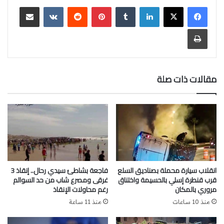
لينكدإن
‏Tumblr
بينتيريست
‏Reddit
‏VKontakte
مشاركة عبر البريد
طباعة
مقالات ذات صلة
انقلاب سيارة محملة بصناديق السلع
فاجعة بشاطئ سيدي رحال.. إنقاذ 3
قرب قنطرة إسلي بالحسيمة واختناق
غرقى ومصرع شاب من حد السوالم
مروري بالمكان
رغم محاولات الإنقاذ
منذ 10 ساعات
منذ 11 ساعة