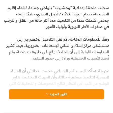
سجلت ملحقة إعدادية “وحشييت” بنواحي جماعة كتامة، إقليم
الحسيمة، صباح اليوم الثلاثاء 7 أبريل الجاري، حادثة إغماء
جماعي شملت عددًا من التلاميذ، مما أثار حالة من القلق والترقب
في صفوف الأطر التربوية وأولياء الأمور.
وفقًا للمعلومات المتاحة، تم نقل التلاميذ المتضررين إلى
مستشفى مركز إساݣن لتلقي الإسعافات الضرورية، فيما تشير
المعلومات الأولية إلى أن الحادث وقع في ظروف غامضة، ولم
تُحدد الأسباب الحقيقية وراءه إلى حدود الساعة.
من جانبه، أكد المستشار الجماعي محمد العطلاتي أن الحالة
الصحية للتلاميذ مستقرة حاليًا، وأن الجهات المختصة تتابع
الوضع عن كثب، في انتظار نتائج الفحوصات والتحقيقات التي
ستحدد أسباب هذه الواقعة.
اظهر المزيد