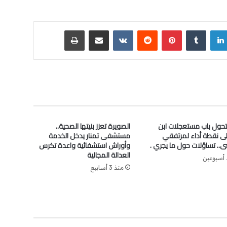
لينكدإن
‏Tumblr
بينتيريست
‏Reddit
‏VKontakte
مشاركة عبر البريد
طباعة
تحول باب مستعجلات ابن
الصويرة تعزز بنيتها الصحية..
لى نقطة أداء لمرتفقي
مستشفى تمنار يدخل الخدمة
ى.. تساؤلات حول ما يجري .
وأوراش استشفائية واعدة تكرس
العدالة المجالية
 أسبوعين
منذ 3 أسابيع