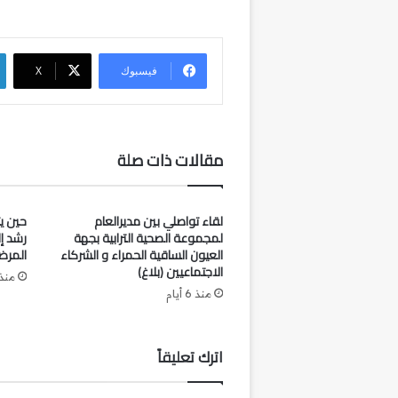
فيسبوك
‫X
مقالات ذات صلة
لقاء تواصلي بين مديرالعام
حين ي
لمجموعة الصحية الترابية بجهة
رشد إ
العيون الساقية الحمراء و الشركاء
المرض
الاجتماعيين (بلاغ)
منذ
منذ 6 أيام
اترك تعليقاً