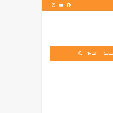
فيسبوك
‫YouTube
انستقرام
ياسة
أنفا Tv
الوضع المظلم