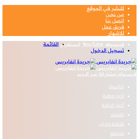
للنشر في الموقع
من نحن
اتصل بنا
فريق عمل
للإشهار
فيسبوك
‫YouTube
انستقرام
القائمة
تسجيل الدخول
يسبوك
مشاركة عبر البريد
الرئيسية
أخبار وطنية
أخبار الجالية
اقتصاد
ثقافة وتراث
مجتمع