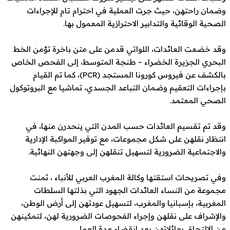
مان راحتهن، حيث جرت العملية في احترام تام للإجراءات
صحية الوقائية والتدابير الاحترازية المعمول بها.
د خضعت العائدات، اللواتي قدمن على متن باخرة تؤمن الخط
بحري الجزيرة الخضراء – طنجة المتوسط، إلى الفحص الخاص
بالكشف عن فيروس كورونا المستجد (PCR)، كما تم القيام
جراءات التعقيم وضمان التباعد الجسدي، تماشيا مع البروتوكول
صحي المعتمد.
د تم تقسيم العائدات حسب المدن التي ينحدرن منها، في
تظار نقلهن على شكل مجموعات، مع توفير المواكبة الإدارية
لاجتماعية الضرورية لتسهيل تنقلهن إلى وجهتهن النهائية.
ي تصريحات استقتها وكالة المغرب العربي للأنباء ، ثمنت
موعة من النساء العائدات الجهود التي بذلتها السلطات
مغربية، بإسبانيا والمغرب، لتسهيل عودتهن إلى أرض الوطن،
لإشراف على نقلهن وإجراء الفحوصات الضرورية لهن، لتمكينهن
 الالتحاق بعائلاتهن بعد انقضاء مدة العمل.