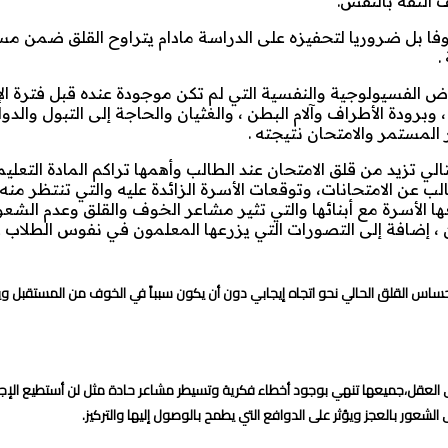
 الثقة بالنفس.
ألوفا بل ضروريا لتحفيزه على الدراسة مادام يتراوح القلق ضمن مس
.
 الفسيولوجية والنفسية التي لم تكن موجودة عنده قبل فترة الإ
ودة الأطراف وآلام البطن ، والغثيان والحاجة إلى التبول والدوا
ر المستمر والامتحان نتيجته .
تزيد من قلق الامتحان عند الطالب وأهمها تراكم المادة التعليم
لطالب عن الامتحانات، وتوقعات الأسرة الزائدة عليه والتي تنتظر م
ها الأسرة مع أبنائها والتي تثير مشاعر الخوف والقلق وعدم الشعو
 ، إضافة إلى التصورات التي يزرعها المعلمون في نفوس الطلاب 
إحساس القلق الحالي نحو اتجاه إيجابي دون أن يكون سبباً في الخوف من المستقبل وي
على العقل،جميعها تنهي بوجود أخطاء فكرية وتسيطر مشاعر حادة مثل لن أستطيع الإجا
لشعور بالعجز ويؤثر على الدوافع التي يطمح بالوصول إليها والتركيز.