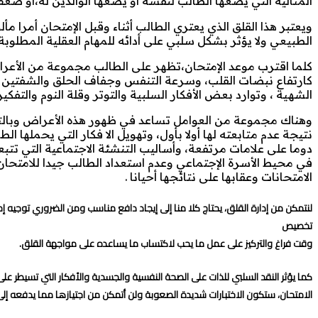
المثالية التي يضعها الطالب لنفسه أو يضعها الوالدين له،أو ضعف
ويعتبر هذا القلق الذي يعتري الطالب أثناء وقبل الإمتحان أمرا م
الطبيعي ولا يؤثر بشكل سلبي على أدائه للمهام العقلية المطلوبة 
كلما اقترب موعد الإمتحان،تظهر على الطالب مجموعة من الأعراض
كارتفاع نبضات القلب، وسرعة التنفس وجفاف الحلق والشفتين ، وبر
الشهية ، وتوارد بعض الأفكار السلبية والتوتر وقلة النوم والتفكي
وهناك مجموعة من العوامل تساعد في ظهور هذه الأعراض وبالتالي 
نتيجة عدم متابعته لها أولا بأول، وتهويل الا فكار التي يحملها ا
دوما على علامات مرتفعة، وأساليب التنشئة الاجتماعية التي تتبع
في محيط الأسرة الإجتماعي وعدم استعداد الطالب جيدا للامتحان
الامتحانات وعقابها على نتائجها أحيانا .
لنتمكن من إدارة القلق، يحتاج كلا منا إلى إيجاد دافع مناسب ومن الضروري توجيه 
تخصيص
وقت فراغ والتركيز على عمل ما يحب لاكتساب ما يساعده على مواجهة القلق.
كما يؤثر النقد السلبي للذات على الصحة النفسية والجسدية والأفكار التي تسيطر 
الامتحان، ستكون الاختبارات شديدة الصعوبة ولن أتمكن من اجتيازها مما يدفعه إلى ا