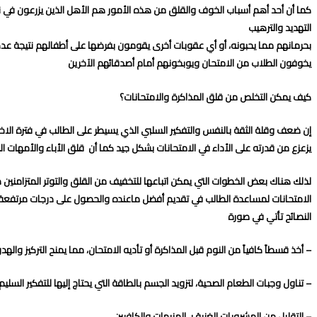
كما أن أحد أهم أسباب الخوف والقلق من هذه الأمور هم الأهل الذين يزرعون في 
التهديد والترهيب
بحرمانهم مما يحبونه، أو أي عقوبات أخرى يقومون بفرضها على أطفالهم نتيجة عدم حصو
يخوفون الطلاب من الامتحان ويوبخونهم أمام أصدقائهم الآخرين
كيف يمكن التخلص من قلق المذاكرة والامتحانات؟
إن ضعف وقلة الثقة بالنفس والتفكير السلبي الذي يسيطر على الطالب في فترة الاخت
يزعزع من قدرته على الأداء في الامتحانات بشكل جيد كما أن قلق الأباء والأمهات المبا
لذلك هناك بعض الخطوات التي يمكن اتباعها للتخفيف من القلق والتوتر المتزامنين 
الامتحانات لمساعدة الطالب في تقديم أفضل ماعنده والحصول على درجات مرتفعة
النصائح تأتي في صورة
– أخذ قسطاً كافياً من النوم قبل المذاكرة أو تأديه الامتحان، مما يمنح التركيز والهدو
– تناول وجبات الطعام الصحية، لتزويد الجسم بالطاقة التي يحتاج إليها للتفكير السليم.
– التقليل من المشروبات الغنية بـ المنبهات والكافيين.