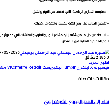
– ممارسة التمارين الرياضية، لأنها تخفف من التوتر والقلق.
– تشجيع الطالب على رفع الثقة بنفسه، والثقة في قدراته.
– الابتعاد عن كل ما من شأنه إثارة مشاعر التوتر والقلق، والنقاشات التي قد تؤثر عل
الروح المعنوية العالية قبل الامتحان.
عبد الرحمان بوعبدلي
7/05/2023
0
183
2 دقائق
اظهر المزيد
فيسبوك
‫X
لينكدإن
بينتيريست
مشار
مقالات ذات صلة
نداء إلى المديرالجهوي لشركة إنوي