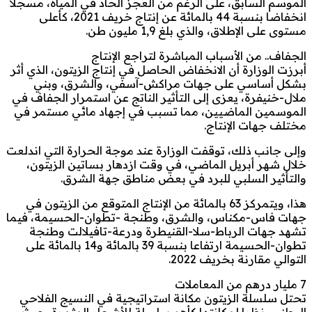
الموسم السابق، على الرغم من العجز الحاد في المياه، مسجلا
انخفاضا بنسبة 44 بالمائة عن إنتاج خريف 2021، كأعلى
مستوى على الإطلاق، والذي بلغ 1,9 مليون طن.
الجفاف.. من الأسباب المباشرة لتراجع الإنتاج
أبرزت الوزارة أن الانخفاض الحاصل في إنتاج الزيتون، الذي أثر
بشكل أساسي على جهات مراكش-آسفي، والشرق، وبني
ملال-خنيفرة، يعزى إلى التأثير الناتج عن استمرار الجفاف في
الموسمين الماضيين، مما تسبب في إجهاد مائي مستمر في
مختلف جهات الإنتاج.
وإلى جانب ذلك، توقفت الوزارة عند موجة الحرارة التي اندلعت
خلال شهر أبريل الماضي، في وقت ازدهار بساتين الزيتون،
والتأثير السلبي للبرد في بعض مناطق جهة الشرق.
هذا، ويتمركز 63 بالمائة من الإنتاج المتوقع من الزيتون في
جهات فاس-مكناس، والشرق، وطنجة -تطوان-الحسيمة، فيما
تشهد جهات الرباط-سلا-القنيطرة ودرعة-تافيلالت وطنجة
تطوان-الحسيمة ارتفاعا بنسبة 39 بالمائة و14 بالمائة على
التوالي مقارنة بخريف 2022.
7 مليار درهم من المعاملات
تحتل سلسلة الزيتون مكانة استراتيجية في النسيج الفلاحي
الوطني، نظرا لمكانتها كأهم سلسلة للأشجار المثمرة، حيث