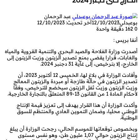
عبد الرحمان
بوعبدلي
12/10/2023
آخر تحديث: 12/10/2023
0
162
دقيقة واحدة
أنفا بريس :
أصدرت وزارة الفلاحة والصيد البحري والتنمية القروية والمياه
والغابات، قرارا يقضي بمنع تصدير الزيتون وزيت الزيتون إلى
الخارج، إلا بترخيص، إلى غاية 31 دجنبر 2024.
وأفادت الوزارة في بلاغ لها، الخميس 12 أكتوبر 2023، أن
تصدير الزيتون في حالة طازجة أو مبردة والزيتون المعالج
وزيت الزيتون وزيت ثفل الزيتون سيخضع للترخيص، وفقا
لأحكام المادة 1 من القانون 13-89 المتعلق بالتجارة الخارجية.
وأكدت الوزارة أن هذا القرار يهدف إلى تعزيز قيمة الإنتاج
الوطني محليا، وضمان التموين العادي والمنتظم للسوق
الوطنية.
وبخصوص توقعاتها للموسم الحالي، رجحت الوزارة أن يبلغ
إنتاج الزيتون حوالي 1,07 مليون طن، وهو نفس مستوى