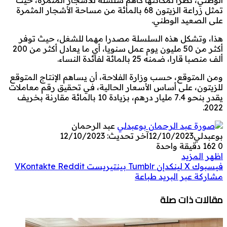
تمثل زراعة الزيتون 68 بالمائة من مساحة الأشجار المثمرة
على الصعيد الوطني.
هذا، وتشكل هذه السلسلة مصدرا مهما للشغل، حيث توفر
أكثر من 50 مليون يوم عمل سنويا، أي ما يعادل أكثر من 200
ألف منصبا قارا، ضمنه 25 بالمائة لفائدة النساء.
ومن المتوقع، حسب وزارة الفلاحة، أن يساهم الإنتاج المتوقع
للزيتون، على أساس الأسعار الحالية، في تحقيق رقم معاملات
يقدر بنحو 7.4 مليار درهم، بزيادة 10 بالمائة مقارنة بخريف
2022.
عبد الرحمان
بوعبدلي
12/10/2023
آخر تحديث: 12/10/2023
0
162
دقيقة واحدة
اظهر المزيد
فيسبوك
‫X
لينكدإن
بينتيريست
مشاركة عبر البريد
طباعة
مقالات ذات صلة