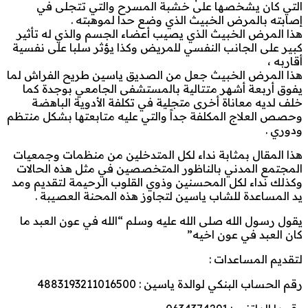
التي كان يشخصها على خشبة المسرح والتي تتجلى في
إصابته بالمرض الخبيث الذي وضع حدا لموهبته .
هذا المرض الخبيث الذي يصيب أعضاء الجسم والذي له تأثير
كبير على الجانب النفسي للمريض وكذا يؤثر سلبا على نفسية
أقاربه ،
هذا المرض الخبيث جعل من الصديق ياسين طريح الفراش لما
يفوق أربعة أشهر متتالية بالمستشفى الجامعي بوجدة كما
خلف لديه معاناة أخرى متجلية في تكلفة الأدوية الباهضة
وحصص العلاج المكلفة جداً والتي عليه متابعتها بشكل منتظم
ودوري .
هذا المقال بمثابة نداء لكل المتدخلين من منظمات وجمعيات
المجتمع المدني بالناظور المتخصصين في مثل هذه الحالات
وكذلك نداء لكل المحسنين وذوي القلوب الرحيمة لتقديم ومد
يد المساعدة للشاب ياسين لتجاوز هذه المحنة العصيبة .
يقول رسول الله صلى الله عليه وسلم “الله في عون العبد ما
كان العبد في عون اخيه”
لتقديم المساعدات :
رقم الحساب البنكي لوالدة ياسين : 4883193211016500