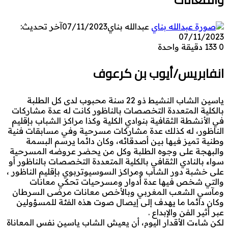
عبدالله بناي
07/11/2023
آخر تحديث:
07/11/2023
0
133
دقيقة واحدة
انفابريس/أيوب بن كرعوف
ياسين الشاب النشيط ذو 22 سنة محبوب لدى كل الطلبة
بالكلية المتعددة التخصصات بالناظور كانت له عدة مشاركات
في الأنشطة الثقافية بنوادي الكلية وكذا مراكز الشباب بإقليم
الناظور، له كذلك عدة مشاركات مسرحية وفي مسابقات فنية
وطنية تميز فيها بين أصدقائه، وكان دائما يرسم البسمة
والبهجة على وجوه الطلبة وكل من يحضر عروضه المسرحية
سواء بالنادي الثقافي بالكلية المتعددة التخصصات بالناظور أو
على خشبة دور الشاب ومراكز السوسيوتربوي بإقليم الناظور ،
والتي شخص فيها عدة أدوار ومسرحيات تحكي معانات
ومآسي الشعب المغربي وبالأخص معانات مرضى السرطان
وكان دائما ما يهدف إلى إيصال صوت هذه الفئة للمسؤولين
عبر أثير الفن والإبداع .
لكن شاءت الأقدار اليوم، أن يعيش الشاب ياسين نفس المعاناة