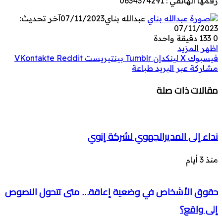
رقمها الهاتفي : 0634374291
عبدالله بناي
07/11/2023
آخر تحديث:
07/11/2023
0
133
دقيقة واحدة
اظهر المزيد
فيسبوك
‫X
لينكدإن
بينتيريست
مشاركة عبر البريد
طباعة
مقالات ذات صلة
نداء إلى المديرالجهوي لشركة إنوي
منذ 3 أيام
حقوق الأشخاص في وضعية إعاقة… متى تتحول النصوص
إلى واقع؟