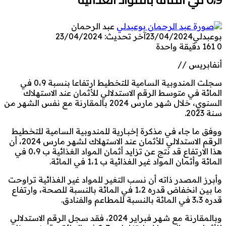
عبد الرحمان
بوعبدلي
23/04/2024
آخر تحديث: 23/04/2024
0
161
دقيقة واحدة
أنفابريس //
سجلت المندوبية السامية للتخطيط ارتفاعا بنسبة 0،9 في
المائة في متوسط الرقم الاستدلالي للأثمان عند الاستهلاك
السنوي، خلال شهر مارس 2024 بالمقارنة مع نفس الشهر من
سنة 2023.
ووفق ما جاء في مذكرة إخبـارية للمندوبية السامية للتخطيط
الرقم الاستدلالي للأثمان عند الاستهلاك لشهر مارس 2024، أن
هذا الارتفاع قد نتج عن تزايد أثمان المواد الغذائية ب 0،9 في
المائة وأثمان المواد غير الغذائية ب 1،1 في المائة.
وأبرز المصدر ذاته أن نسب التغير للمواد غير الغذائية تراوحت
ما بين انخفاض قدره 1،2 في المائة بالنسبة للصحة، وارتفاع
قدره 3،3 في المائة بالنسبة للمطاعم والفنادق.
وبالمقارنة مع شهر فبراير 2024، فقد سجل الرقم الاستدلالي