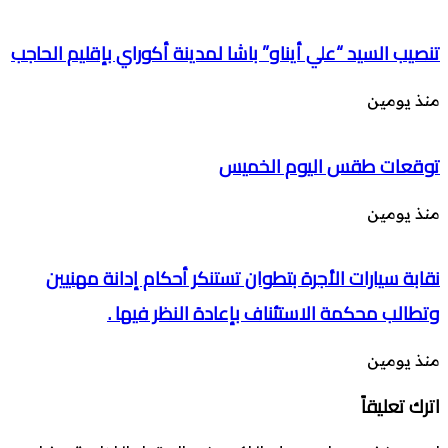
تنصيب السيد “علي أيناو” باشا لمدينة أكوراي بإقليم الحاجب
منذ يومين
توقعات طقس اليوم الخميس
منذ يومين
نقابة سيارات الأجرة بتطوان تستنكر أحكام إدانة مهنيين
وتطالب محكمة الاستئناف بإعادة النظر فيها .
منذ يومين
اترك تعليقاً