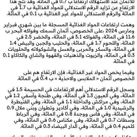
للأثمان عند الاستهلاك ارتفاعا ب 0،7 في المائة. وقد نتج هذا
الارتفاع عن تزايد الرقم الاستدلالي للمواد الغذائية ب 1،7 في
المائة والرقم الاستدلالي للمواد غير الغذائية ب 0،1 في المائة.
وهمت ارتفاعات المواد الغذائية المسجلة ما بين شهري فبراير
ومارس 2024 ،على الخصوص، أثمان السمك وفواكه البحر ب
11،6 في المائة، والفواكه 3،1 في المائة، والخضر 2،5 في
المائة، واللحوم 1،7 في المائة، والحليب والجبن والبيض 1،4
في المائة، والسكر والمربى والعسل والشوكولاته والحلويات
0،3 في المائة، والزيوت والذهنيات والقهوة والشاي والكاكاو 0،1
في المائة.
وفيما يخص المواد غير الغذائية، فإن الارتفاع هم على
الخصوص أثمان « الملابس والاحذية » ب 0،4 في المائة.
وسجل الرقم الاستدلالي أهم الارتفاعات في الحسيمة 1،5 في
المائة، وفي العيون 1،3 في المائة، وفي طنجة وآسفي 1،2 في
المائة، وفي مراكش والداخلة 1،1 في المائة، وفي القنيطرة
والرشيدية 1،0 في المائة، وفي أكادير وتطوان وبني ملال 0،9
في المائة، وفي فاس ووجدة 0،8 في المائة، وفي الرباط
وسطات 0،7 في المائة، وفي مكناس 0،6 في المائة، وفي
كلميم 0،4 في المائة، وفي الدار البيضاء 0،3 في المائة.
وهكذا، يكون مؤشر التضخم الأساسي، الذي يستثني المواد