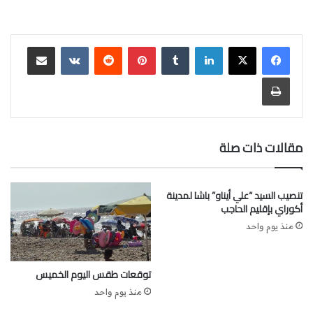
بالبرازيل.
لذلك، فإن هذه المناسبة تعتبر فرصة مهمة للرفع من صادرات
لينكدإن
‏Tumblr
بينتيريست
‏Reddit
‏VKontakte
مشاركة عبر البريد
الحوامض المغربية إلى دول أمريكا اللاتينية وخاصة البرازيل.
طباعة
مقالات ذات صلة
تنصيب السيد “علي أيناو” باشا لمدينة
أكوراي بإقليم الحاجب
منذ يوم واحد
توقعات طقس اليوم الخميس
منذ يوم واحد