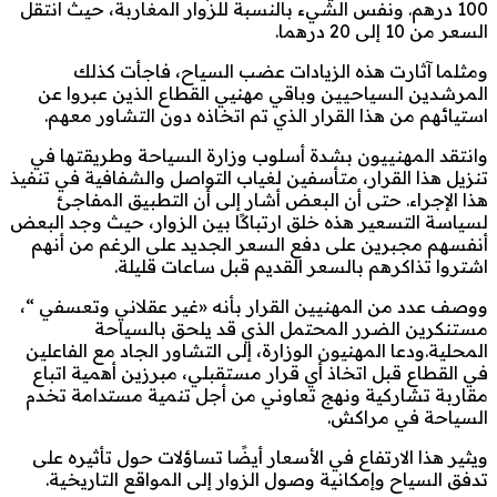
100 درهم. ونفس الشيء بالنسبة للزوار المغاربة، حيث انتقل
السعر من 10 إلى 20 درهما.
ومثلما آثارت هذه الزيادات عضب السياح، فاجأت كذلك
المرشدين السياحيين وباقي مهنيي القطاع الذين عبروا عن
استيائهم من هذا القرار الذي تم اتخاذه دون التشاور معهم.
وانتقد المهنييون بشدة أسلوب وزارة السياحة وطريقتها في
تنزيل هذا القرار، متأسفين لغياب التواصل والشفافية في تنفيذ
هذا الإجراء. حتى أن البعض أشار إلى أن التطبيق المفاجئ
لسياسة التسعير هذه خلق ارتباكًا بين الزوار، حيث وجد البعض
أنفسهم مجبرين على دفع السعر الجديد على الرغم من أنهم
اشتروا تذاكرهم بالسعر القديم قبل ساعات قليلة.
ووصف عدد من المهنيين القرار بأنه «غير عقلاني وتعسفي “،
مستنكرين الضرر المحتمل الذي قد يلحق بالسياحة
المحلية.ودعا المهنيون الوزارة، إلى التشاور الجاد مع الفاعلين
في القطاع قبل اتخاذ أي قرار مستقبلي، مبرزين أهمية اتباع
مقاربة تشاركية ونهج تعاوني من أجل تنمية مستدامة تخدم
السياحة في مراكش.
ويثير هذا الارتفاع في الأسعار أيضًا تساؤلات حول تأثيره على
تدفق السياح وإمكانية وصول الزوار إلى المواقع التاريخية.