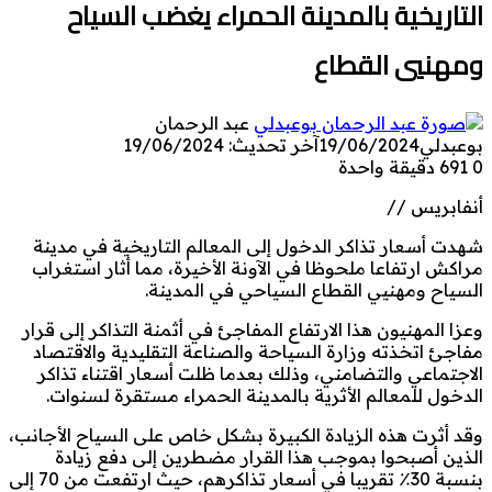
التاريخية بالمدينة الحمراء يغضب السياح
ومهنيي القطاع
عبد الرحمان
بوعبدلي
19/06/2024
آخر تحديث: 19/06/2024
0
691
دقيقة واحدة
أنفابريس //
شهدت أسعار تذاكر الدخول إلى المعالم التاريخية في مدينة
مراكش ارتفاعا ملحوظا في الآونة الأخيرة، مما أثار استغراب
السياح ومهنيي القطاع السياحي في المدينة.
وعزا المهنيون هذا الارتفاع المفاجئ في أثمنة التذاكر إلى قرار
مفاجئ اتخذته وزارة السياحة والصناعة التقليدية والاقتصاد
الاجتماعي والتضامني، وذلك بعدما ظلت أسعار اقتناء تذاكر
الدخول للمعالم الأثرية بالمدينة الحمراء مستقرة لسنوات.
وقد أثرت هذه الزيادة الكبيرة بشكل خاص على السياح الأجانب،
الذين أصبحوا بموجب هذا القرار مضطرين إلى دفع زيادة
بنسبة 30٪ تقريبا في أسعار تذاكرهم، حيث ارتفعت من 70 إلى