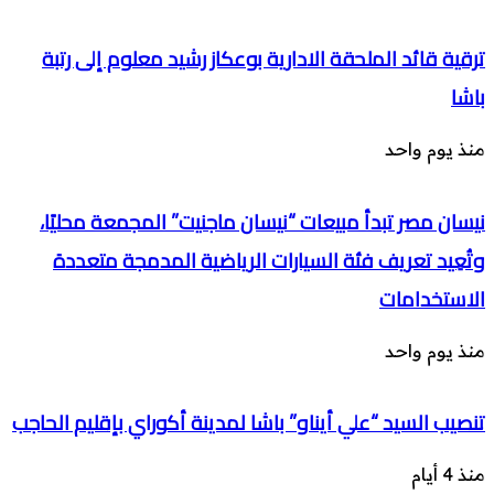
ترقية قائد الملحقة الادارية بوعكاز رشيد معلوم إلى رتبة
باشا
منذ يوم واحد
نيسان مصر تبدأ مبيعات “نيسان ماجنيت” المجمعة محليًا،
وتُعِيد تعريف فئة السيارات الرياضية المدمجة متعددة
الاستخدامات
منذ يوم واحد
تنصيب السيد “علي أيناو” باشا لمدينة أكوراي بإقليم الحاجب
منذ 4 أيام