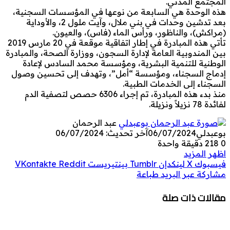
المجتمع المدني.
هذه الوحدة هي السابعة من نوعها في المؤسسات السجنية،
بعد تدشين وحدات في بني ملال، وآيت ملول 2، والأوداية
(مراكش)، والناظور، ورأس الماء (فاس)، والعيون.
تأتي هذه المبادرة في إطار اتفاقية موقعة في 20 مارس 2019
بين المندوبية العامة لإدارة السجون، ووزارة الصحة، والمبادرة
الوطنية للتنمية البشرية، ومؤسسة محمد السادس لإعادة
إدماج السجناء، ومؤسسة “أمل”، وتهدف إلى تحسين وصول
السجناء إلى الخدمات الطبية.
منذ بدء هذه المبادرة، تم إجراء 6306 حصص لتصفية الدم
لفائدة 78 نزيلاً ونزيلة.
عبد الرحمان
بوعبدلي
06/07/2024
آخر تحديث: 06/07/2024
0
218
دقيقة واحدة
اظهر المزيد
فيسبوك
‫X
لينكدإن
بينتيريست
مشاركة عبر البريد
طباعة
مقالات ذات صلة