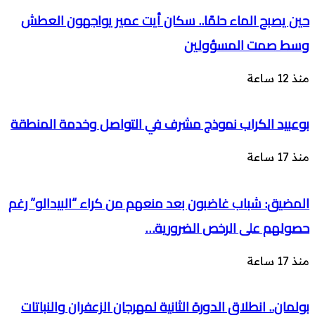
حين يصبح الماء حلمًا.. سكان أيت عمير يواجهون العطش
وسط صمت المسؤولين
منذ 12 ساعة
بوعبيد الكراب نموذج مشرف في التواصل وخدمة المنطقة
منذ 17 ساعة
المضيق: شباب غاضبون بعد منعهم من كراء “البيدالو” رغم
حصولهم على الرخص الضرورية…
منذ 17 ساعة
بولمان.. انطلاق الدورة الثانية لمهرجان الزعفران والنباتات