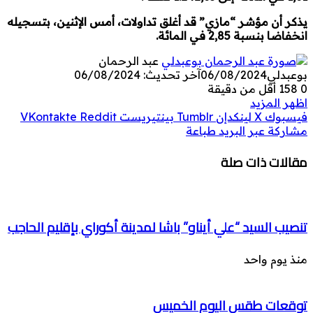
يذكر أن مؤشر “مازي” قد أغلق تداولات، أمس الإثنين، بتسجيله
انخفاضا بنسبة 2,85 في المائة.
عبد الرحمان
بوعبدلي
06/08/2024
آخر تحديث: 06/08/2024
0
158
أقل من دقيقة
اظهر المزيد
فيسبوك
‫X
لينكدإن
بينتيريست
مشاركة عبر البريد
طباعة
مقالات ذات صلة
تنصيب السيد “علي أيناو” باشا لمدينة أكوراي بإقليم الحاجب
منذ يوم واحد
توقعات طقس اليوم الخميس