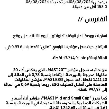
بوعبدلي
06/08/2024
آخر تحديث: 06/08/2024
0
158
أقل من دقيقة
أنفابريس //
استهلت بورصة الدار البيضاء تداولاتها، اليوم الثلاثاء، على وقع
الارتفاع، حيث سجل مؤشرها الرئيسي “مازي” تقدما بنسبة 0,83 في
المائة ليستقر عند 13.714,91 نقطة.
من جانبه، سجل مؤشر “MASI.20″، الذي يعكس أداء 20
مقاولة مدرجة بالبورصة، ارتفاعا بنسبة 0,78 في المائة إلى
1.111,20 نقطة، كما سجل MASI.ESG، مؤشر المقاولات
الحاصلة على أفضل تصنيف ESG، ربحا بنسبة 0,69 في المائة
إلى 997,97 نقطة.
كما تعزز “MASI Mid and Small Cap”، مؤشر أداء أسعار
الشركات الصغيرة والمتوسطة المدرجة في البورصة، بنسبة
1,61 في المائة إلى 1.242,63 نقطة.