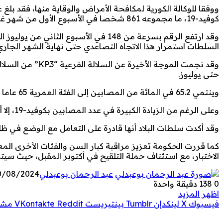
ووفقا للوكالة الكورية لمكافحة الأمراض والوقاية منها، فقد بل
كوفيد-19، ما مجموعه 861 شخصا في الأسبوع الأول من شهر غشت، وهو أعلى مستوى منذ أوائل فبراير المنصرم.
السلطات استمرار هذا الاتجاه التصاعدي حتى نهاية الشهر الجاري
حتى يوليوز.
وينتمي 65.2 في المائة من المصابين إلى الفئة العمرية 65 عاما فأكثر، يليهم 18.1 في المائة ممن تتراوح أعمارهم بين 50 و64 عاما.
وعلى الرغم من الزيادة الكبيرة في عدد المصابين بكوفيد-19، إلا أن أكثر من 90 في المائة منهم يعانون من أعراض خفيفة.
وقد أكدت سلطات البلاد أنها قادرة على التعامل مع الوضع في ظل
كما قررت الحكومة تعزيز مراقبة كبار السن والفئات الأخرى ال
الاختبار، مع استئناف حملة التلقيح في أكتوبر المقبل، حيث سيت
عبد الرحمان بوعبدلي
0/08/2024
0
138
دقيقة واحدة
اظهر المزيد
فيسبوك
‫X
لينكدإن
بينتيريست
مشار