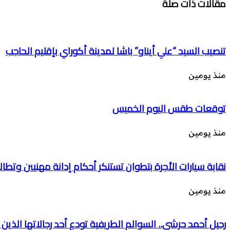
مقالات ذات صلة
تنصيب السيد “علي أيناو” باشا لمدينة أكوراي بإقليم الحاجب
منذ يومين
توقعات طقس اليوم الخميس
منذ يومين
نقابة سيارات الأجرة بتطوان تستنكر أحكام إدانة مهنيين وتطال
منذ يومين
رحيل أحمد حرشي.. السوالم الطريفية تودع أحد رجالاتها الذين 