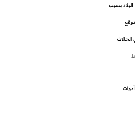
البلاد بسبب
وع الذي يليه. وتتوقع
مثل 45.5 في المائة من إجمالي الحالات
أدوات