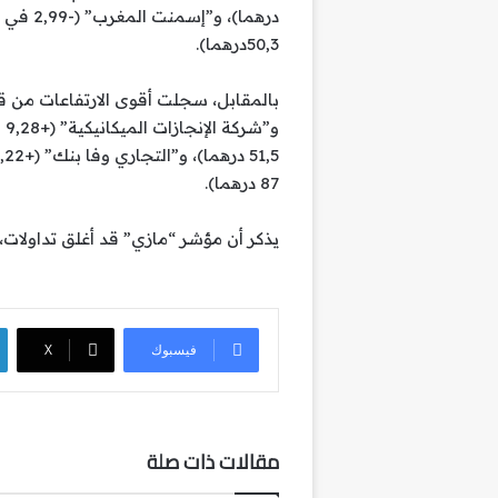
50,3درهما).
87 درهما).
يذكر أن مؤشر “مازي” قد أغلق تداولات، الجمعة
فيسبوك
‫X
مقالات ذات صلة