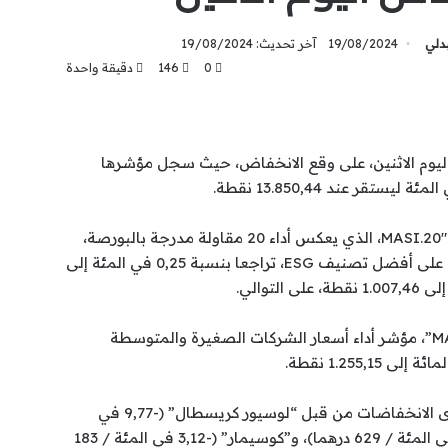
بدلي
19/08/2024
آخر تحديث: 19/08/2024
0
146
دقيقة واحدة
، اليوم الاثنين، على وقع الانخفاض، حيث سجل مؤشرها
وبعد دقائق من الافتتاح، سجل مؤشر “MASI.20″، الذي يعكس أداء 20 مقاولة مدرجة بالبورصة،
وMASI.ESG، مؤشر المقاولات الحاصلة على أفضل تصنيف ESG، تراجعا بنسبة 0,25 في المئة إلى
بدوره، تراجع “MASI Mid and Small Cap”، مؤشر أداء أسعار الشركات الصغيرة والمتوسطة
على مستوى القيم الفردية، سجلت أقوى الانخفاضات من قبل “لوسيور كريسطال” (-9,77 في
المئة / 249 درهما)، و”ستيام” (-6,41 في المئة / 629 درهما)، و”كوسيمار” (-3,12 في المئة / 183