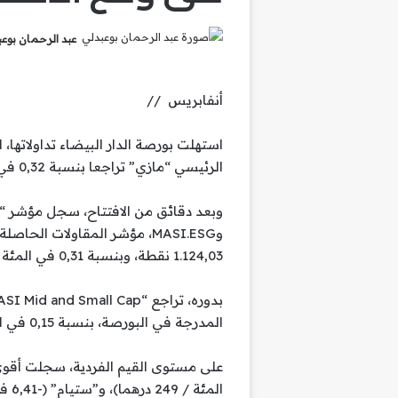
عبد الرحمان بوع
أنفابريس //
استهلت بورصة الدار البيضاء تداولاتها
الرئيسي “مازي” تراجعا بنسبة 0,32 في المئة ليستقر عند 13.850,44 نقطة.
1.124,03 نقطة، وبنسبة 0,31 في المئة إلى 1.007,46 نقطة، على التوالي.
المدرجة في البورصة، بنسبة 0,15 في المائة إلى 1.255,15 نقطة.