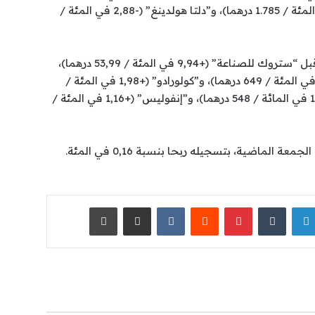
درهما)، و”إسمنت المغرب” (-2,99 في المئة / 1.785 درهما)، و”دلتا هولدينغ” (-2,88 في المئة /
بالمقابل، سجلت أقوى الارتفاعات من قبل “ستروك للصناعة” (+9,94 في المئة / 53,99 درهما)،
و”شركة الإنجازات الميكانيكية” (+9,28 في المئة / 649 درهما)، و”كولورادو” (+1,98 في المئة /
51,5 درهما)، و”التجاري وفا بنك” (+1,22 في المائة / 548 درهما)، و”إنفوليس” (+1,16 في المئة /
 الماضية، بتسجيله ربحا بنسبة 0,16 في المئة.
لينكدإن
‏Tumblr
بينتيريست
‏Reddit
‏VKontakte
مشاركة عبر البريد
طباعة