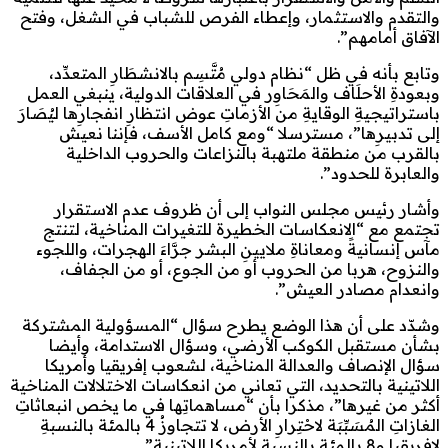
والتقدم والاستثمار، وإعطاء الفرص للشباب في الشغل، وفتح
الآفاق أمامهم”.
وتابع بأنه في ظل “نظام دولي مُتَّسِم بالانشطَارِ المتعدِّد،
وبعودةِ الأحلَاف والمَحَاوِر في العلاقات الدولية، ينبغي العمل
باستراتيجيةِ الوقايةِ من الأزماتِ عوض انتظارِ انفجارِها ليُصَارَ
إلى تدبيرِها”، مسترسلا “ومع كامل الأسف، فإننا نعيش
بالقرب من منطقة ملتهبة بالنزاعات والحروب الداخلية
والعابرة للحدود”.
وأشار رئيس مجلس النواب إلى أن ظروف عدم الاستقرار
تجتمع مع “الانعكاسات الخطيرة للتغيرات المناخية، لتنتج
مآس إنسانيةً ومعاناةِ ملايينِ البشر جرَّاءَ الهجرات، واللجوء
والنزوح، هربا من الحروب أو من الجوع، أو من الجفاف،
وانعدام مصادر العيش”.
وشدّد على أن هذا الوضع يطرح سؤال “المسؤولية المشتركة
بشأن مستقبل الكوكب الأرضي، وسؤال الاستدامة، وأيضا
سؤال الإنصاف والعدالة المناخية، لشعوب إفريقيا وأمريكا
اللاتينية بالتحديد، التي تعاني من انعكاسات الاختلالات المناخية
أكثر من غيرها”، مذكرا بأن “مساهماتِها في ما يخص انبعاثاتِ
الغازاتِ المُسَبِّبَة لاحْتِرارِ الأرض، لا تتجاوزُ 4 بالمئة بالنسبةِ
لإفريقيا و8 بالمئة بالنسبة لأمريكا اللاتينية”.