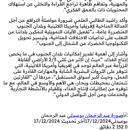
والمهنية، وتفاقم ظاهرة تراجع القراءة والتخلي عن استهلاك
المحتويات ذات بالعمق الفكري”.
وأكد راشيد الطالبي العلمي ضرورة مواصلةُ الترافع من أجل
العدالة المناخية لإفريقيا وأمريكا اللاتينية وبلدان الجنوب
المتضررة عامة، بـ”تفعيل الآليات التمويلية لتمكين بلداننا من
التغلب على تداعيات الاختلالات المناخية، وتيسير تحويل
التكنولوجيا الخضراء من الشمال إلى الجنوب”.
وأشار إلى أهمية تقدير إمكانيات بلدان الجنوب في ما يخص
إنتاج الغذاء، “حيث إن أكثر من ثلثي 2/3 الأراضي القابلة
للزراعة عبر العالم توجد في إفريقيا وأمريكا اللاتينية، التي
تتوفر على الثروات البشرية الشابة والمهارات القادرة على
العمل، وحيث أكبر أسواق المستقبل”، مردفا أن “القارتين
تتمتعان بمحيطات وبحار، هي الأهم والأوسع في العالم، مع ما
توفره من إمكانيات لإنتاج الغذاء، وللقيام بالأنشطة التجارية
والخدمات ومن أجل التواصل الدولي”.
عبد الرحمان
بوعبدلي
17/12/2024
آخر تحديث: 17/12/2024
0
152
2 دقائق