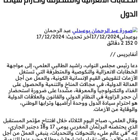
الدول
عبد الرحمان
بوعبدلي
17/12/2024
آخر تحديث: 17/12/2024
0
152
2 دقائق
أنفابريس //
دعا رئيس مجلس النواب، راشيد الطالبي العلمي، إلى مواجهة
الخطابات الانعزالية والنكوصية والمتطرفة التي تستغل
الأزمات لتقويض القيم الإنسانية الكونية، والعمل من أجل
العدالة الدولية، في مجالات المناخ والتنمية والحصول على
الغذاء والتكنولوجيا والمعرفة، مشددا على ضرورة استحضار
أن حجر الزاوية في النظام الدولي والقانون والعلاقات الدولية
هو احترام سيادة الدول ووحدة أراضيها وترابها الوطني،
والوقاية من الأزمات.
وقال العلمي، صباح اليوم الثلاثاء خلال افتتاح مؤتمر المستقبل
الذي يحتضنه البرلمان المغربي يومي 17 و18 دجنبر الجاري،
إنه “في عالم مليء بالتحولات والتحديات، ينبغي العملُ من أجل
السلم والأمن والاستقرار باعتبارها شروطا لا محيد عنها للتنمية