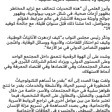
وأبرز العلمي أن “هذه التحديات تتحالف مع تزايد المخاطر
بظهور أزمات صحية، في شكل حروب بيولوجية، وظهور
جوائح وأوبئة سريعة الانتشار في عالم مترابط، مُعَوْلَم
ومتواصل، كما عشنا ذلك قَبْلَ سنواتٍ قليلة، مع جائحة كوفيد
19”.
وذكّر رئيس مجلس النواب بـ”كيف ازدهرت الأنَانِيَاتُ الوطنية،
وكيف تم احتكار اللقاحات، والأدوية ووسائل الوقاية، وامْتُحِن
مفهوم التضامن الدولي في عز الأزمة”.
وشدد على أن الهوة الرقمية تتعمق داخل المجتمع الواحد
وعلى المستوى الدولي، ويزداد تحكم الشركات الكبرى في
مصائر المجتمعات وفي اقتصادها وفي اقتصاد المعرفة وفي
أنماط الاستهلاك.
ولفت بهذا الصدد إلى أنه “بقدر ما تُساهم التكنولوجياتُ
المتطورة في تيسير الحياة، والأنشطة والخدمات، بقدر ما تنتج
ظواهرَ سلبيةً في حياة المجتمعات والأسر، خاصة من خلال
التشهير، والتضليل، والتطاول على الحياة الشخصية، فيما
تعتبر عاملا من بين عوامل أخرى في تراجع الروابط الأسرية
والاجتماعية، وهي بصدد المساهمة في تسريع عزلة الإنسان
والتعاطي السطحي والمتسرع في العلاقات الاجتماعية