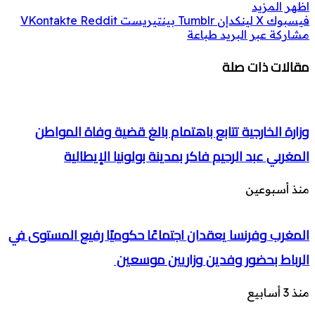
اظهر المزيد
فيسبوك
‫X
لينكدإن
بينتيريست
مشاركة عبر البريد
طباعة
مقالات ذات صلة
وزارة الخارجية تتابع باهتمام بالغ قضية وفاة المواطن
المغربي عبد الرحيم فاكر بمدينة بولونيا الإيطالية
منذ أسبوعين
المغرب وفرنسا يعقدان اجتماعًا حكوميًا رفيع المستوى في
الرباط بحضور وفدين وزاريين موسعين
منذ 3 أسابيع