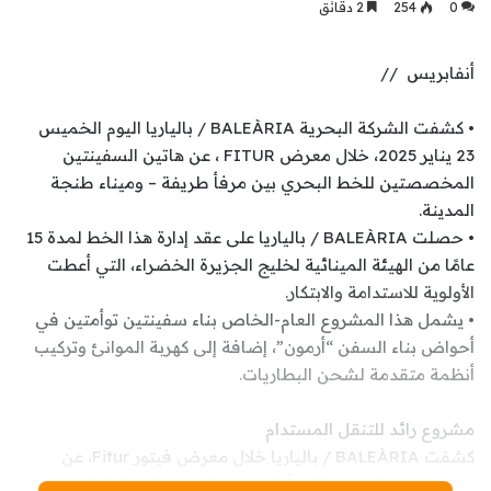
0
254
2 دقائق
أنفابريس //
• كشفت الشركة البحرية BALEÀRIA / بالياريا اليوم الخميس
23 يناير 2025، خلال معرض FITUR ، عن هاتين السفينتين
المخصصتين للخط البحري بين مرفأ طريفة – وميناء طنجة
المدينة.
• حصلت BALEÀRIA / بالياريا على عقد إدارة هذا الخط لمدة 15
عامًا من الهيئة المينائية لخليج الجزيرة الخضراء، التي أعطت
الأولوية للاستدامة والابتكار.
• يشمل هذا المشروع العام-الخاص بناء سفينتين توأمتين في
أحواض بناء السفن “أرمون”، إضافة إلى كهربة الموانئ وتركيب
أنظمة متقدمة لشحن البطاريات.
مشروع رائد للتنقل المستدام
كشفت BALEÀRIA / بالياريا خلال معرض فيتور Fitur، عن
مشروعها الطموح لإطلاق أول ممر بيئي يربط إسبانيا بالمغرب،