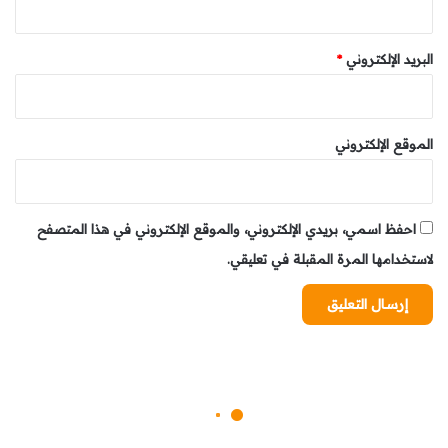
مولدات احتياطية تعمل بالديزل بقدرة إجمالية تبلغ 11,200
كيلوواط للحالات الطارئة.
البريد الإلكتروني
*
وسيتم شحن البطاريات بالكامل خلال توقف السفن لمدة ساعة
في كل ميناء. ولتحقيق ذلك، سيتم تركيب بطاريات أرضية بسعة
8 ميجاواط/ساعة في كل ميناء، بالإضافة إلى أذرع روبوتية
الموقع الإلكتروني
متطورة متصلة بالسفن عبر أنظمة OPS (Onshore Power
System) .
شراكة بين القطاعين العام والخاص
احفظ اسمي، بريدي الإلكتروني، والموقع الإلكتروني في هذا المتصفح
وأكد أدولفو أوتور أن هذا المشروع يجمع بين التعاون بين
لاستخدامها المرة المقبلة في تعليقي.
القطاعين العام والخاص، بمشاركة شركات إسبانية ودولية رائدة
في مجالات الهندسة والطاقة مثل “كوتينافال”، و”إنديسا”،
و”أمانديس”، و”Incat Crowther” .
وأضاف: “هذا الممر البيئي يمثل رابطًا بين بلدين يتمتعان
بعلاقات تاريخية وثقافية واقتصادية وتجارية قوية”. كما أعرب
عن طموح الشركة لتحويل هذا الخط إلى مركز جذب للمواهب
وفرص التنمية الاقتصادية المحلية.