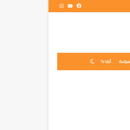
فيسبوك
‫YouTube
انستقرام
ياسة
أنفا Tv
الوضع المظلم