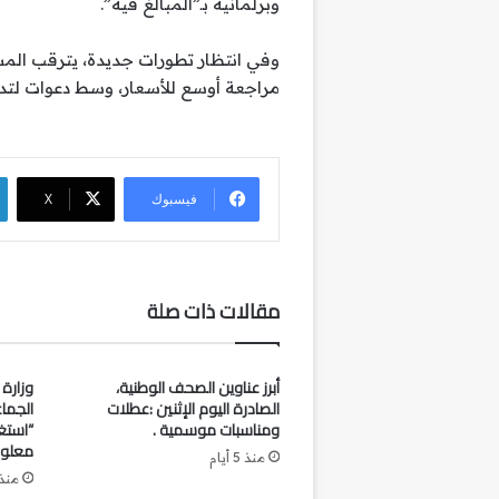
وبرلمانية بـ”المبالغ فيه”.
وفي انتظار تطورات جديدة، يترقب ال
مراجعة أوسع للأسعار، وسط دعوات لت
فيسبوك
‫X
مقالات ذات صلة
أبرز عناوين الصحف الوطنية،
وزارة 
الصادرة اليوم الإثنين :عطلات
الجماع
ومناسبات موسمية .
“استغ
معلوم
منذ 5 أيام
منذ 5 أي