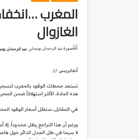
المغرب …انخفا
الغازوال
عبد الرحمان بوع
أنفابريس //
تستعد محطات الوقود بالمغرب لتسجيل 
هذه المادة، الأكثر استهلاكاً ضمن المحروقات، بنحو 12 سنتيماً للتر الواحد ابتد
في المقابل، ستظل أسعار الوقود الممت
ورغم أن هذا التراجع يظل محدوداً، إلا 
لا سيما في ظل الجدل الدائر حول هامش