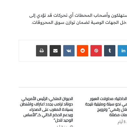
مستهلكون وأصحاب المحطات أي تحركات قد تؤدي إلى
دخل الجهات الوصية لضمان توازن سوق المحروقات.
لينكدإن
‏Tumblr
بينتيريست
‏Reddit
‏VKontakte
مشاركة عبر البريد
طباعة
الداخلية: محاولات العبور
الديوان الملكي: الرئيس الأمريكي
ي نحو سبتة ومليلية نتيجة
دونالد ترامب يجدد اعتراف واشنطن
لال رقمي” وترويج
بسيادة المغرب على الصحراء
ات مضللة
ويدعم الحكم الذاتي كـ”الأساس
الوحيد للحل”
ام