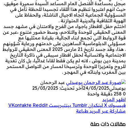
مبجل بمساعدة القنصل العام المساعد السيدة سميرة موفيق،
حيث انهم اعتبروا تنظيم هذا اللقاء تجسيدا للحظة تأمل في
المسؤولية الجماعية اتجاه الاجيال الناشئة، والحفاظ على
الهوية الثقافية والدينية المتوازنة .
اختثم حفل الافطار باجواء من الفرح والامتنان في مشهد جسد
المعنى الحقيقي للوحدة والتلاحم، وسط حضور متنوع ،عبر عن
قوة الروابط التي تجمع ابناء الجالية، بقيادة ممثليها مع
مسؤولي الدبلوماسية الساهرين على خدمتهم ورعاية شؤونهم
. هذا، وقد جسد تاريخ 21 مارس 2025 المعنى الحقيقي للروابط
الاجتماعية والانسانية لحفل افطار سيبقى في ذاكرة التاريخ
بمدينة دين بوش ، لانه لم يكن فقط لقاءا غدائيا، بل كان تغدية
للروح وتعزيزا للوحدة وترسيخا لمسار من التواصل المستمر
بين المغرب وابنائه في المهجر .
عبد الرحمان
بوعبدلي
24/03/2025
آخر تحديث: 25/03/2025
0
258
دقيقة واحدة
اظهر المزيد
فيسبوك
‫X
لينكدإن
بينتيريست
مشاركة عبر البريد
طباعة
مقالات ذات صلة