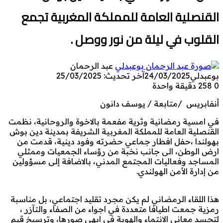
القنصلية العامة للمملكة المغربية تجمع
القلوب في ليلة من نور ووصل .
عبد الرحمان
بوعبدلي
24/03/2025
آخر تحديث: 25/03/2025
0
258
دقيقة واحدة
أنفابريس /متابعة / يوسف دانون
في امسية رمضانية وثرية مفعمة بالاخوة والروحانية، نظمت
القنصلية العامة للمملكة المغربية الشريفة بمدينة دين بوش
بهولندا ،حفل افطار جماعي حضرته وفود دينية، قدمت من
ارض الوطن، الى جانب نخبة من رؤساء الجمعيات وممثلي
المساجد وفعاليات المجتمع المدني، بالاضافة إلى مسؤولين
من إدارة الأمن الهولندي.
هذا اللقاء الرمضاني لم يكن مجرد تقليد اجتماعي، بل مناسبة
رمزية جمعت اطيافا متعددة في اجواء من الصفاء والتآزر ،
لتجسد معاني الانتماء والهوية في ابهى صورها، وترسيخ قيم