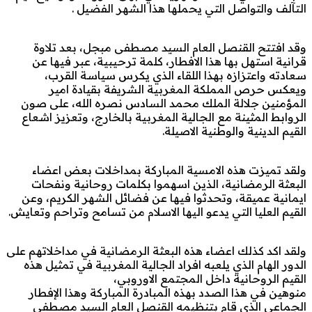
التآلف والتواصل التي يحملها هذا الشهر الفضيل .
وقد افتتح القنصل العام السيد مصطفى مبجل، بعد تلاوة
قرانية استهل بها هذا الافطار، كلمة ترحيبية، عبر فيها عن
سعادته واعتزازه بهذا اللقاء الذي يكرس سياسة القرب،
ويعكس حرص المملكة المغربية الشريفة بقيادة امير
المؤمنين جلالة الملك محمد السادس نصره الله، على صون
الروابط المثينة مع الجالية المغربية بالخارج، وتعزيز اشعاع
القيم الدينية والوطنية الاصيلة.
ولقد تميزت هذه الامسية المباركة بمداخلات بعض اعضاء
البعثة الرمضانية، الذين اسهموا بكلمات روحانية ونفحات
ايمانية عميقة، وتحدثوا فيها عن فضائل الشهر الكريم، وعن
القيم العليا التي يدعو اليها الاسلام من تسامح وتراحم وتعايش.
ولقد اكد كذلك اعضاء هذه البعثة الرمضانية في مداخلاتهم على
الدور الهام الذي يلعبه افراد الجالية المغربية في تمثيل هذه
القيم الروحانية داخل المجتمع الاوروبي،
منوهين في هذا الصدد بهذه المبادرة المباركة وهذا الإفطار
الجماعي الذي قام بتنظيمه القنصل العام السيد مصطفى